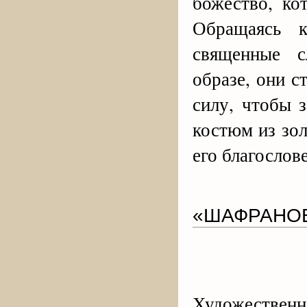
божество, ко
Обращаясь 
священные с
образе, они с
силу, чтобы 
костюм из зол
его благослов
«ШАФРАНО
Художествен