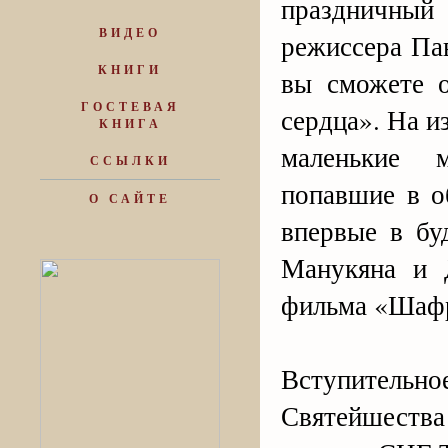
праздничны
ВИДЕО
режиссера Па
КНИГИ
вы сможете 
ГОСТЕВАЯ
сердца». На 
КНИГА
маленькие 
ССЫЛКИ
попавшие в о
О САЙТЕ
впервые в бу
Манукяна и 
фильма «Шафр
Вступительн
Святейшеств