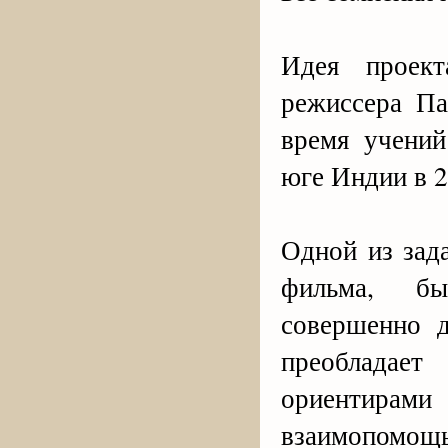
Идея проек
режиссера П
время учени
юге Индии в 2
Одной из зад
фильма, бы
совершенно д
преобладае
ориентирам
взаимопомощь