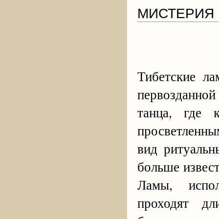
МИСТЕРИЯ
Тибетские л
первозданной
танца, где
просветленн
вид ритуальн
больше извес
Ламы, испо
проходят дл