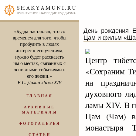
День рождения Е
«Будда наставлял, что со
Цам и фильм «Ша
временем для того, чтобы
пробудить в людях
интерес к его учениям,
нужно будет рассказать
Центр тибет
им о местах, связанных с
«Сохраним Ти
основными событиями в
его жизни.»
на праздни
Е.С. Далай-Лама XIV
духовного ли
ГЛАВНАЯ
ламы XIV. В 
АРХИВНЫЕ
МАТЕРИАЛЫ
Цам (Чам) в
ФОТОГАЛЕРЕЯ
монастыря Т
СТАТЬИ