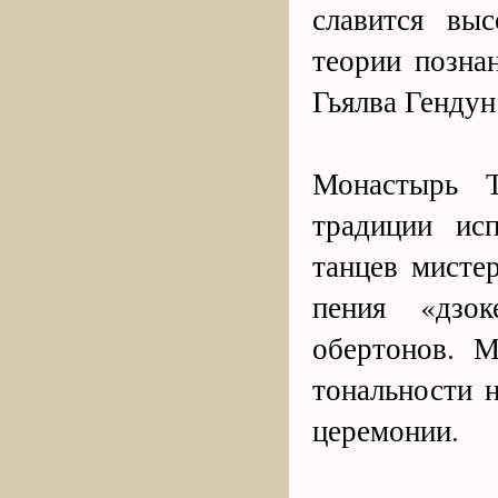
славится вы
теории позна
Гьялва Гендун
Монастырь Т
традиции ис
танцев мисте
пения «дзо
обертонов. 
тональности 
церемонии.