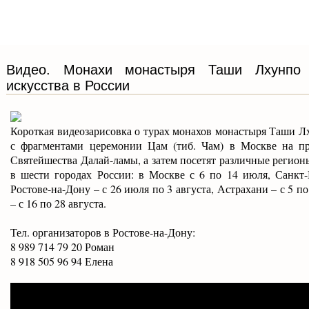
Видео. Монахи монастыря Таши Лхунпо 
искусства в России
Короткая видеозарисовка о турах монахов монастыря Таши Л
с фрагментами церемонии Цам (тиб. Чам) в Москве на п
Святейшества Далай-ламы, а затем посетят различные регио
в шести городах России: в Москве с 6 по 14 июля, Санкт-
Ростове-на-Дону – с 26 июля по 3 августа, Астрахани – с 5 по
– с 16 по 28 августа.
Тел. организаторов в Ростове-на-Дону:
8 989 714 79 20 Роман
8 918 505 96 94 Елена