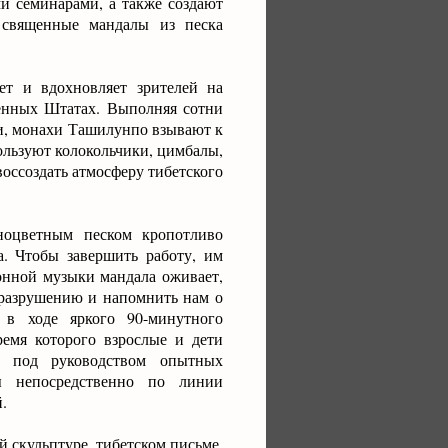
 семинарами, а также создают
священные мандалы из песка
ет и вдохновляет зрителей на
енных Штатах. Выполняя сотни
и, монахи Ташилунпо взывают к
ользуют колокольчики, цимбалы,
оссоздать атмосферу тибетского
ноцветным песком кропотливо
. Чтобы завершить работу, им
онной музыки мандала оживает,
 разрушению и напомнить нам о
 в ходе яркого 90-минутного
емя которого взрослые и дети
е под руководством опытных
ы непосредственно по линии
.
 скульптуре, тибетском письме,