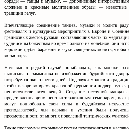
обряды — танцы и музыку, — дополненные интерактивными
сложные и красивые молитвенные образы — известные 
традиции гелуг.
Впечатляющее соединение танцев, музыки и молитв раду
фестивалях и культурных мероприятиях в Европе и Соедин
грациозных жестов руками, составляющих часть их медитаци
буддийским божествам во время одного из молебнов; они исп
короткие трубы, барабаны и звуки священных молитв, чтобы в
монастыря.
Нам выпал редкий случай понаблюдать, как монахи раз
выписывают замысловатое изображение буддийского дворца
потребуется около шести дней. Под звуки молитв и традици
чтобы вскоре во время красочной церемонии подвергнуться
непостоянстве всех вещей. Создание песочной мандалы
представления дополнено интерактивным семинаром, во вр
могут попробовать свои силы в буддийском искусств
преподавателей, чьи навыки и умения были получен
преемственности от многих поколений тантрических учителей
Такие программы открывают гостям поупражняться в масляной