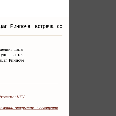
аг Ринпоче, встреча со
делинг Тацаг
ниверситет.
ацаг Ринпоче
тудентами КГУ
еремонии открытия и освящения