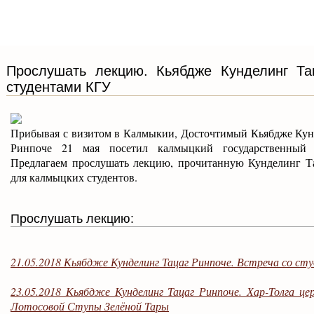
Прослушать лекцию. Кьябдже Кунделинг Тац
студентами КГУ
Прибывая с визитом в Калмыкии, Досточтимый Кьябдже Кун
Ринпоче 21 мая посетил калмыцкий государственный у
Предлагаем прослушать лекцию, прочитанную Кунделинг Т
для калмыцких студентов.
Прослушать лекцию:
21.05.2018 Кьябдже Кунделинг Тацаг Ринпоче. Встреча со с
23.05.2018 Кьябдже Кунделинг Тацаг Ринпоче. Хар-Толга ц
Лотосовой Ступы Зелёной Тары