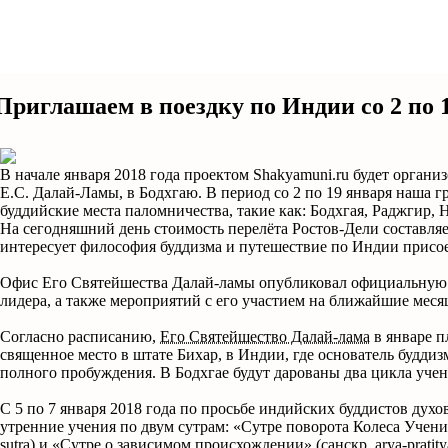
Приглашаем в поездку по Индии со 2 по 1
В начале января 2018 года проектом Shakyamuni.ru будет органи
Е.С. Далай-Ламы, в Бодхгаю. В период со 2 по 19 января наша 
буддийские места паломничества, такие как: Бодхгая, Раджгир,
На сегодняшний день стоимость перелёта Ростов-Дели составляе
интересует философия буддизма и путешествие по Индии присое
Офис Его Святейшества Далай-ламы опубликовал официальную
лидера, а также мероприятий с его участием на ближайшие меся
Согласно расписанию,
Его Святейшество Далай-лама
в январе п
священное место в штате Бихар, в Индии, где основатель будди
полного пробуждения. В Бодхгае будут дарованы два цикла учен
С 5 по 7 января 2018 года по просьбе индийских буддистов дух
утренние учения по двум сутрам: «Сутре поворота Колеса Учения»
sutra) и «Сутре о зависимом происхождении» (санскр. arya-pratit