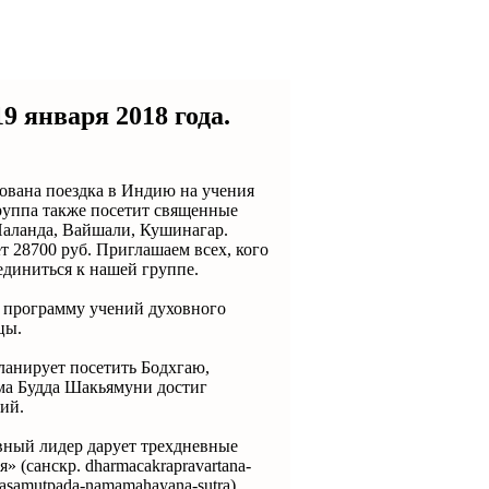
9 января 2018 года.
зована поездка в Индию на учения
группа также посетит священные
 Наланда, Вайшали, Кушинагар.
т 28700 руб. Приглашаем всех, кого
диниться к нашей группе.
 программу учений духовного
цы.
ланирует посетить Бодхгаю,
зма Будда Шакьямуни достиг
ий.
овный лидер дарует трехдневные
 (санскр. dharmacakrapravartana-
yasamutpada-namamahayana-sutra).