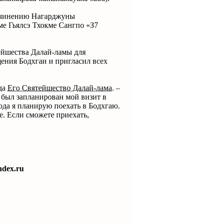
сочинению Нагарджуны
эме Гьялсэ Тхокме Сангпо «З7
ейшества Далай-ламы для
ения Бодхгаи и пригласил всех
гда
Его Святейшество Далай-лама.
–
е был запланирован мой визит в
ода я планирую поехать в Бодхгаю.
е. Если сможете приехать,
ndex.ru