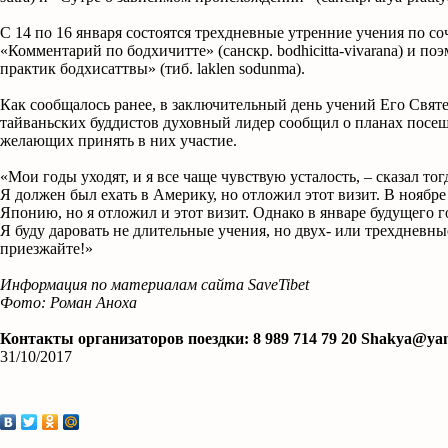
С 14 по 16 января состоятся трехдневные утренние учения по 
«Комментарий по бодхичитте» (санскр. bodhicitta-vivarana) и по
практик бодхисаттвы» (тиб. laklen sodunma).
Как сообщалось ранее, в заключительный день учений Его Свят
тайваньских буддистов духовный лидер сообщил о планах посещ
желающих принять в них участие.
«Мои годы уходят, и я все чаще чувствую усталость, – сказал то
Я должен был ехать в Америку, но отложил этот визит. В ноябр
Японию, но я отложил и этот визит. Однако в январе будущего г
Я буду даровать не длительные учения, но двух- или трехдневны
приезжайте!»
Информация по материалам сайта SaveTibet
Фото: Роман Аноха
Контакты организаторов поездки: 8 989 714 79 20 Shakya@ya
31/10/2017