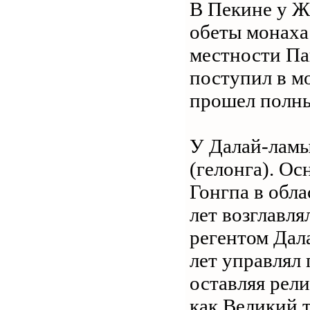
В Пекине у Ж
обеты монаха 
местности Па
поступил в м
прошел полны
У Далай-ламы
(гелонга). О
Гонгпа в обл
лет возглавля
регентом Дал
лет управлял
оставляя рели
как Великий т