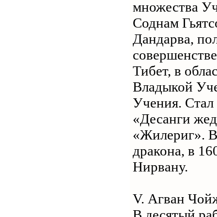
множества Учи
Соднам Гьятс
Дандарва, по
совершенстве
Тибет, в обла
Владыкой Уче
Учения. Стал
«Десанги жед
«Жилериг». В
дракона, в 16
Нирвану.
V. Агван Чой
В десятый раб