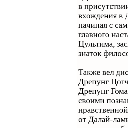
в присутстви
вхождения в 
начиная с са
главного нас
Цультима, за
знаток филос
Также вел ди
Дрепунг Цогч
Дрепунг Гома
своими позна
нравственной
от Далай-лам