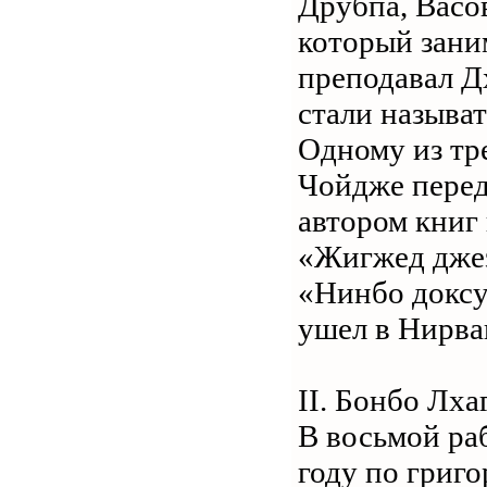
Друбпа, Васо
который заним
преподавал Д
стали называ
Одному из тр
Чойдже перед
автором книг
«Жигжед джез
«Нинбо доксум
ушел в Нирва
II. Бонбо Лха
В восьмой раб
году по григ