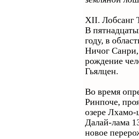
XII. Лобсанг
В пятнадцаты
году, в област
Ничог Санри,
рождение чел
Гьялцен.
Во время опр
Ринпоче, про
озере Лхамо-ц
Далай-лама 1
новое переро