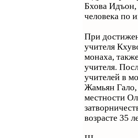
Бхова Идъон,
человека по 
При достижен
учителя Кхув
монаха, такж
учителя. Пос
учителей в м
Жамьян Гало,
местности Ол
затворничеств
возрасте 35 л
III.