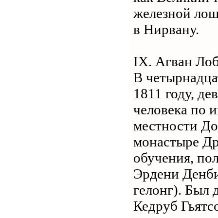
железной лоша
в Нирвану.
IX. Агван Ло
В четырнадца
1811 году, де
человека по 
местности До
монастыре Др
обучения, по
Эрдени Денби
гелонг). Был
Кедруб Гьятсо