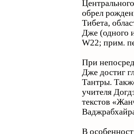
Центрального
обрел рожден
Тибета, обла
Дже (одного 
W22; прим. п
При непосред
Дже достиг г
Тантры. Такж
учителя Догд
текстов «Жан
Ваджрабхайра
В особенност