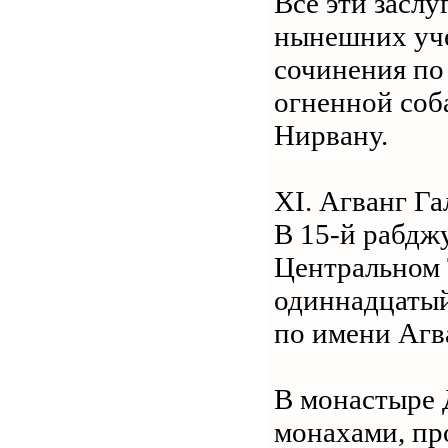
Все эти засл
нынешних уче
сочинения по
огненной соба
Нирвану.
XI. Агванг Г
В 15-й рабджу
Центральном 
одиннадцатый
по имени Агв
В монастыре 
монахами, пр