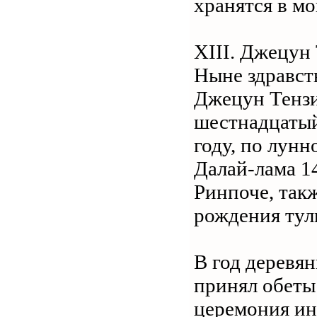
хранятся в м
XIII. Джецун
Ныне здравс
Джецун Тензи
шестнадцатый 
году, по лунн
Далай-лама 1
Ринпоче, такж
рождения тул
В год деревян
принял обеты 
церемония ин