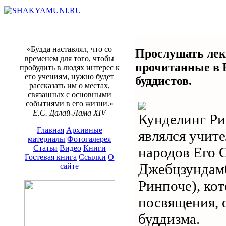
«Будда наставлял, что со
Прослушать лек
временем для того, чтобы
прочитанные в Б
пробудить в людях интерес к
его учениям, нужно будет
буддистов.
рассказать им о местах,
связанных с основными
событиями в его жизни.»
Е.С. Далай-Лама XIV
Кунделинг Ри
Главная
Архивные
являлся учит
материалы
Фотогалерея
Статьи
Видео
Книги
народов Его 
Гостевая книга
Ссылки
О
Джебцзундам
сайте
Ринпоче), ко
посвящения, 
буддизма.