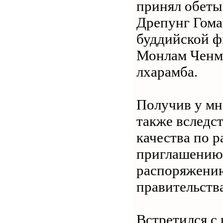
принял обеты 
Дрепунг Гоман
буддийской ф
Монлам Ченмо
лхарамба.
Получив у мн
также вследс
качества по р
приглашению 
распоряжению
правительства
Встретился с