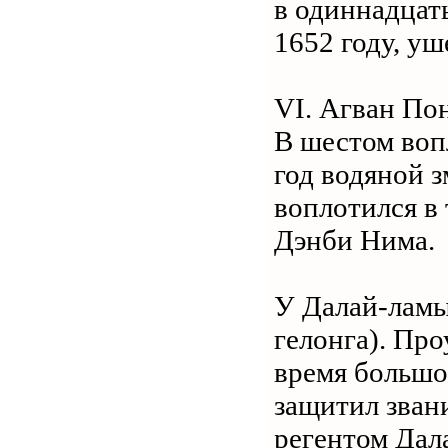
в одиннадцаты
1652 году, уш
VI. Агван По
В шестом воп
год водяной з
воплотился в
Дэнби Нима.
У Далай-ламы
гелонга). Пр
время большо
защитил звани
регентом Дала