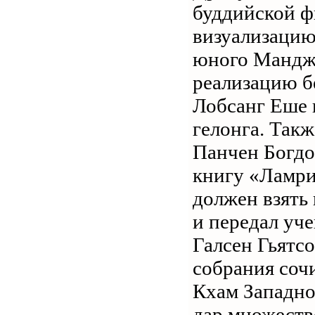
буддийской ф
визуализацию
юного Манджу
реализацию б
Лобсанг Еше 
гелонга. Так
Панчен Богдо
книгу «Ламри
должен взять
и передал уч
Галсен Гьятс
собрания соч
Кхам Западно
дар множеств