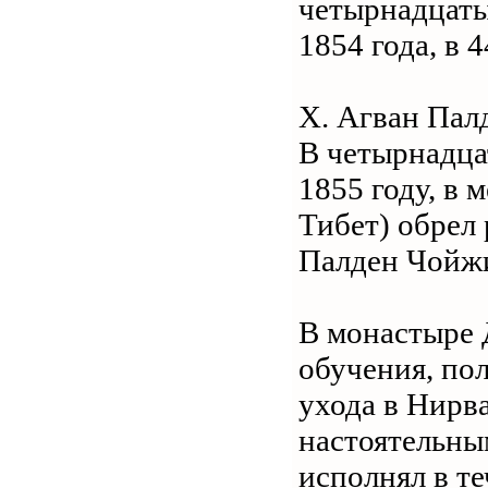
четырнадцаты
1854 года, в 
X. Агван Пал
В четырнадцат
1855 году, в
Тибет) обрел
Палден Чойжи
В монастыре 
обучения, по
ухода в Нирв
настоятельны
исполнял в те