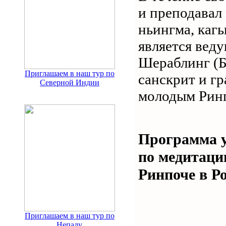
и преподавал 
ньингма, кагь
является вед
Шераблинг (Б
Приглашаем в наш тур по
санскрит и г
Северной Индии
молодым Рин
Программа у
по медитаци
Ринпоче в Ро
Приглашаем в наш тур по
Непалу