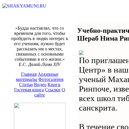
«Будда наставлял, что со
Учебно-практич
временем для того, чтобы
Шераб Нима Ри
пробудить в людях интерес к
его учениям, нужно будет
рассказать им о местах,
связанных с основными
По приглаше
событиями в его жизни.»
Е.С. Далай-Лама XIV
Центр» в наш
Главная
Архивные
ученый Маха
материалы
Фотогалерея
Статьи
Видео
Книги
Ринпоче, изв
Гостевая книга
Ссылки
О
сайте
всех школ тиб
санскрита.
В течение св