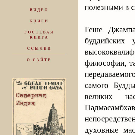
полезными в 
ВИДЕО
КНИГИ
Геше Джампа
ГОСТЕВАЯ
КНИГА
буддийских 
ССЫЛКИ
высококвали
философии, т
О САЙТЕ
передаваемого
самого Будд
великих н
Падмасамбхав
непосредств
духовные ма