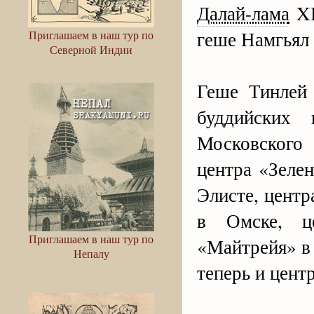
Далай-лама
XI
геше Намгьял 
Приглашаем в наш тур по
Северной Индии
Геше Тинлей 
буддийских 
Московского
центра «Зеле
Элисте, цент
в Омске, ц
Приглашаем в наш тур по
«Майтрейя» в
Непалу
теперь и цент