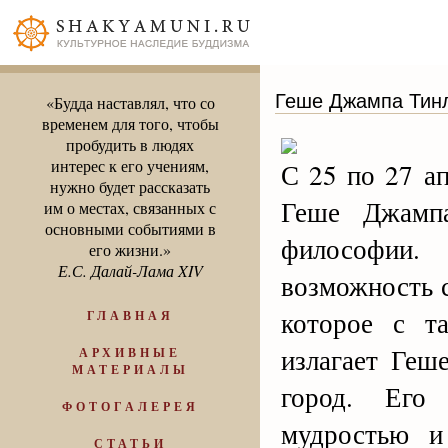
Геше Джампа Тинл
«Будда наставлял, что со
временем для того, чтобы
пробудить в людях
интерес к его учениям,
С 25 по 27 а
нужно будет рассказать
Геше Джамп
им о местах, связанных с
основными событиями в
философии.
его жизни.»
Е.С. Далай-Лама XIV
возможность 
которое с т
ГЛАВНАЯ
излагает Геш
АРХИВНЫЕ
МАТЕРИАЛЫ
город. Его 
ФОТОГАЛЕРЕЯ
мудростью и
СТАТЬИ