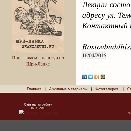
Лекции состо
адресу ул. Те
Контактный т
Rostovbuddhi
16/04/2016
Приглашаем в наш тур по
Шри-Ланке
Главная
|
Архивные материалы
|
Фотогалерея
|
С
Сайт начал работу
15.06.2011
t