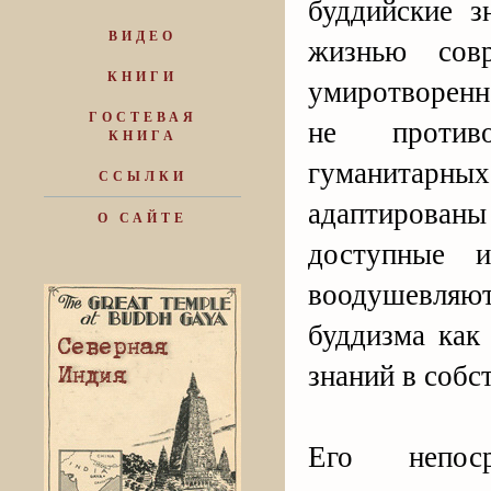
буддийские з
ВИДЕО
жизнью совр
КНИГИ
умиротворенн
ГОСТЕВАЯ
не противо
КНИГА
гуманитарны
ССЫЛКИ
адаптирован
О САЙТЕ
доступные 
воодушевляю
буддизма как
знаний в собс
Его непоср