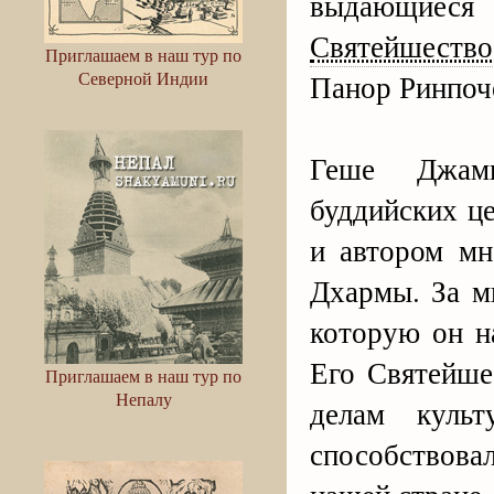
выдающиеся 
Святейшество
Приглашаем в наш тур по
Северной Индии
Панор Ринпоче
Геше Джамп
буддийских ц
и автором мн
Дхармы. За м
которую он н
Его Святейше
Приглашаем в наш тур по
Непалу
делам куль
способствов