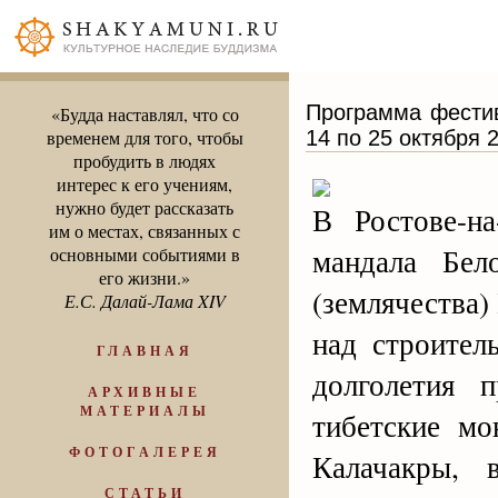
Программа фестив
«Будда наставлял, что со
14 по 25 октября 
временем для того, чтобы
пробудить в людях
интерес к его учениям,
нужно будет рассказать
В Ростове-н
им о местах, связанных с
мандала Бел
основными событиями в
его жизни.»
(землячества)
Е.С. Далай-Лама XIV
над строител
ГЛАВНАЯ
долголетия 
АРХИВНЫЕ
МАТЕРИАЛЫ
тибетские м
ФОТОГАЛЕРЕЯ
Калачакры, 
СТАТЬИ