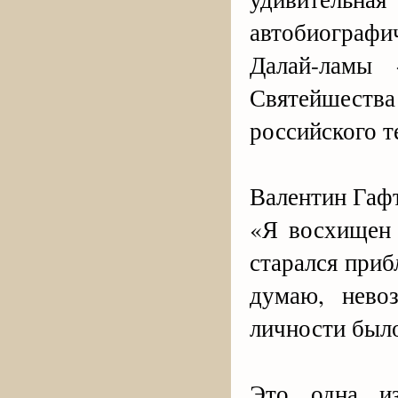
автобиографи
Далай-ламы 
Святейшеств
российского т
Валентин Гаф
«Я восхищен 
старался приб
думаю, нево
личности было
Это одна и