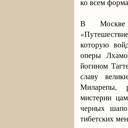
ко всем форм
В Москве 
«Путешествие
которую вой
оперы Лхамо
йогином Тагт
славу вели
Миларепы, 
мистерии цам
черных шапо
тибетских мен