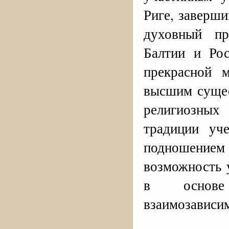
Риге, заверш
духовный пр
Балтии и Ро
прекрасной 
высшим сущес
религиозных
традиции уч
подношение
возможность 
в основе
взаимозависим