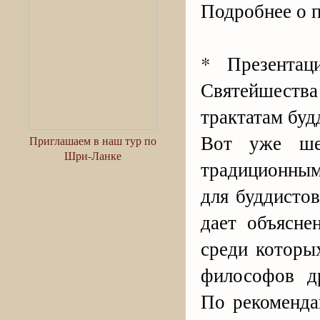
Подробнее о 
* Презентац
Святейшест
трактатам буд
Вот уже ше
Приглашаем в наш тур по
Шри-Ланке
традиционным
для буддисто
дает объясне
среди которы
философов др
По рекоменда