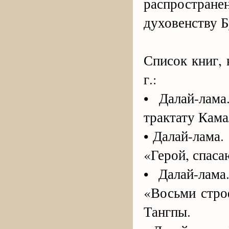
распростран
духовенству Б
Список книг,
г.:
• Далай-лам
трактату Кам
• Далай-лама.
«Герой, спас
• Далай-лам
«Восьми стро
Тангпы.