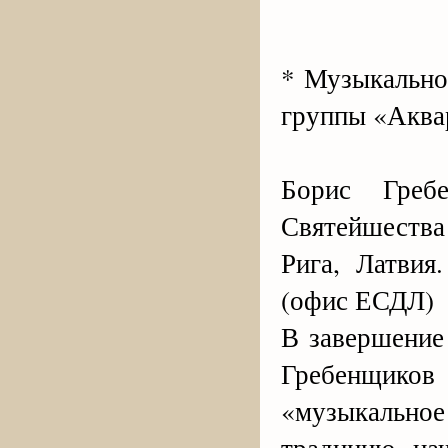
* Музыкально
группы «Акв
Борис Греб
Святейшества
Рига, Латвия
(офис ЕСДЛ)
В завершение
Гребенщико
«музыкальное
традицию, на