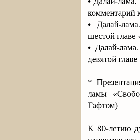
• Далай-лама
комментарий 
• Далай-лам
шестой главе
• Далай-лама
девятой глав
* Презентаци
ламы «Свобо
Гафтом)
К 80-летию д
удивительн