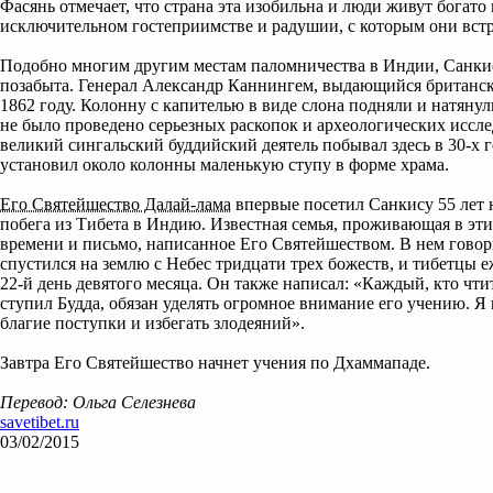
Фасянь отмечает, что страна эта изобильна и люди живут богато
исключительном гостеприимстве и радушии, с которым они встр
Подобно многим другим местам паломничества в Индии, Санкис
позабыта. Генерал Александр Каннингем, выдающийся британск
1862 году. Колонну с капителью в виде слона подняли и натянули
не было проведено серьезных раскопок и археологических иссл
великий сингальский буддийский деятель побывал здесь в 30-х го
установил около колонны маленькую ступу в форме храма.
Его Святейшество Далай-лама
впервые посетил Санкису 55 лет н
побега из Тибета в Индию. Известная семья, проживающая в эти
времени и письмо, написанное Его Святейшеством. В нем говори
спустился на землю c Небес тридцати трех божеств, и тибетцы 
22-й день девятого месяца. Он также написал: «Каждый, кто чтит
ступил Будда, обязан уделять огромное внимание его учению. Я
благие поступки и избегать злодеяний».
Завтра Его Святейшество начнет учения по Дхаммападе.
Перевод: Ольга Селезнева
savetibet.ru
03/02/2015