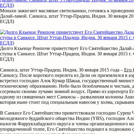
Монахи зажигают масляные светильники, готовясь к проведени
Далай-ламой. Санкиса, штат Уттар-Прадеш, Индия. 30 января 20
ЕСДЛ)
Дилго Кхьенце Ринпоче приветствует Его Святейшество Далай-
ступы в Санкисе. Штат Уттар-Прадеш, Индия. 30 января 2015 г.
ЕСДЛ)
Санкиса, штат Уттар-Прадеш, Индия, 30 января 2015 года –
Его 
Санкису. После короткого перелета из Дели он приземлился в аэ
встретил господин Алок Кумар Шакья, государственный минист
техническому образованию. Небо было безоблачным и чистым, ду
согревало своими лучами зимний воздух. Прямо из аэропорта Е
одному из священных мест Санкисы – развалинам колонны Ашок
которая ныне стоит под специальным навесом у холма, скрыва
В Санкисе Его Святейшество приветствовали господин Суреш Ч
молодежного буддийского общества Индии (YBS), господин Ало
налогов Фаррукхабадского округа и члены организационного ко
упорядоченной толпе, Его Святейшество подошел к подножию с