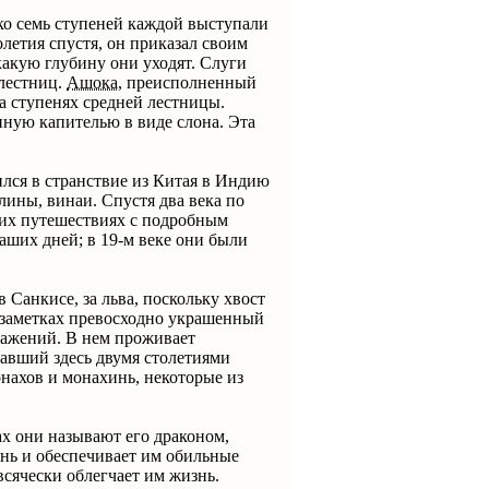
ько семь ступеней каждой выступали
летия спустя, он приказал своим
какую глубину они уходят. Слуги
 лестниц.
Ашока,
преисполненный
на ступенях средней лестницы.
нную капителью в виде слона. Эта
ился в странствие из Китая в Индию
ины, винаи. Спустя два века по
 их путешествиях с подробным
аших дней; в 19-м веке они были
Санкисе, за льва, поскольку хвост
 заметках превосходно украшенный
ражений. В нем проживает
вавший здесь двумя столетиями
нахов и монахинь, некоторые из
ах они называют его драконом,
нь и обеспечивает им обильные
всячески облегчает им жизнь.