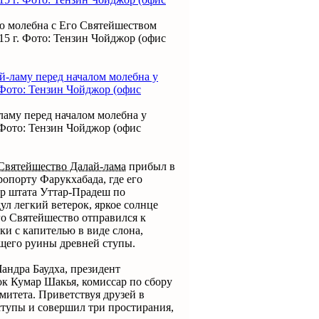
ю молебна с Его Святейшеством
15 г. Фото: Тензин Чойджор (офис
ламу перед началом молебна у
 Фото: Тензин Чойджор (офис
Святейшество Далай-лама
прибыл в
ропорту Фарукхабада, где его
р штата Уттар-Прадеш по
л легкий ветерок, яркое солнце
го Святейшество отправился к
и с капителью в виде слона,
ющего руины древней ступы.
андра Баудха, президент
к Кумар Шакья, комиссар по сбору
митета. Приветствуя друзей в
тупы и совершил три простирания,