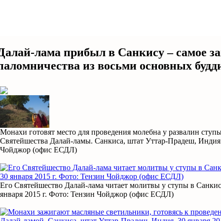
Далай-лама прибыл в Санкису – самое за
паломничества из восьми основных буд
Монахи готовят место для проведения молебна у развалин ступ
Святейшества Далай-ламы. Санкиса, штат Уттар-Прадеш, Индия. 
Чойджор (офис ЕСДЛ)
Его Святейшество Далай-лама читает молитвы у ступы в Санкис
января 2015 г. Фото: Тензин Чойджор (офис ЕСДЛ)