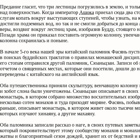
Предание гласит, что три лестницы погрузились в землю, и тол
над поверхностью. Когда император
Ашока
приехал сюда два сто
слугам копать вокруг выступающих ступеней, чтобы узнать, на 
достигли подземных вод, но так и не смогли добраться до конца
веры, воздвиг вокруг лестниц храм, изобразив Будду, стоящего 
Позади храма он приказал поставить огромную колонну, увенча
колонна сохранилась и поныне.
В начале 5-го века нашей эры китайский паломник Фасянь пуст
в поисках буддийских трактатов о правилах монашеской дисципл
его стопам отправился другой паломник, Cюаньцзан. Записи об
отчетом о священных местах, которые они посетили, дошли до н
переведены с китайского на английский язык.
Оба путешественника приняли скульптуру, венчавшую колонну в 
и хобот слона были уничтожены. Cюаньцзан описывает в своих
монастырь, в котором собрано множество восхитительных изоб
несколько сотен монахов и туда приходят миряне. Фасянь, побы
раньше, описывает монастырь, в котором живет около тысячи мо
которых изучают хинаяну, а другие махаяну.
Оба паломника записали рассказ о наге, в своих путевых заметк
который покровительствует этому сообществу монахов и монахи
жатвы и благоприятный сезон дождей, хранит их от бедствий и 