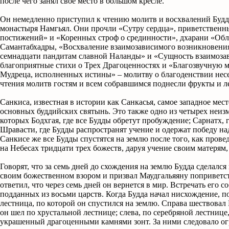
после чего занял свое место в большом кресле.
Он немедленно приступил к чтению молитв и восхвалений Будде
монастыря Намгьял. Они прочли «Сутру сердца», приветственн
постижений» и «Коренных строф о срединности», дхарани «Об
Самантабхадры, «Восхваление взаимозависимого возникновени
семнадцати пандитам славной Наланды» и «Сущность взаимоза
благоприятные стихи о Трех Драгоценностях и «Благозвучную 
Мудреца, исполненных истины» – молитву о благоденствии нес
чтения молитв гостям и всем собравшимся поднесли фрукты и л
Санкиса, известная в истории как Санкасья, самое западное мес
основных буддийских святынь. Это также одно из четырех неиз
которых Бодхгая, где все Будды обретут пробуждение; Сарнатх, г
Шравасти, где Будды распространят учение и одержат победу н
Санкисе же все Будды спустятся на землю после того, как прове
на Небесах тридцати трех божеств, даруя учение своим матерям
Говорят, что за семь дней до схождения на землю Будда сделалс
своим божественном взором и призвал Маудгальяяну поприветс
ответил, что через семь дней он вернется в мир. Встречать его с
подданных из восьми царств. Когда Будда начал нисхождение, по
лестница, по которой он спустился на землю. Справа шествовал 
он шел по хрустальной лестнице; слева, по серебряной лестнице
украшенный драгоценными камнями зонт. За ними следовало ог