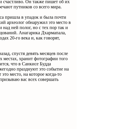
 и счастливо. Он также пишет об их
ечают путников со всего мира.
а пришла в упадок и была почти
ий археолог обнаружил это место в
 над ней полог, но с тех пор так и
едований. Анагарика Дхармапала,
дах 20-го века и, как говорят,
азад, спустя девять месяцев после
х местах, хранит фотографии того
тся, что в Санкисе Будда
ежегодно празднуют это событие на
 это место, на которое когда-то
 призываю вас всех совершать