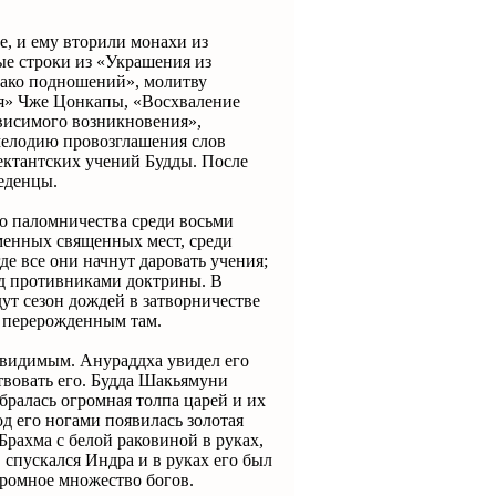
, и ему вторили монахи из
ые строки из «Украшения из
лако подношений», молитву
я» Чже Цонкапы, «Восхваление
висимого возникновения»,
мелодию провозглашения слов
ектантских учений Будды. После
еденцы.
то паломничества среди восьми
менных священных мест, среди
де все они начнут даровать учения;
ад противниками доктрины. В
дут сезон дождей в затворничестве
, перерожденным там.
я видимым. Анураддха увидел его
твовать его. Будда Шакьямуни
обралась огромная толпа царей и их
д его ногами появилась золотая
Брахма с белой раковиной в руках,
, спускался Индра и в руках его был
ромное множество богов.