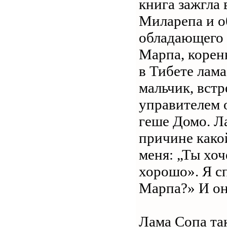
книга зажгла 
Миларепа и о
обладающего 
Марпа, корен
в Тибете лам
мальчик, вст
управителем 
геше Домо. Л
причине како
меня: „Ты хоч
хорошо». Я сп
Марпа?» И он
Лама Сопа та