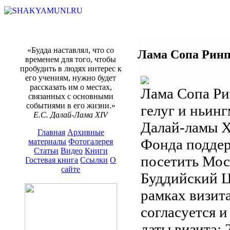
«Будда наставлял, что со
Лама Сопа Ринпо
временем для того, чтобы
пробудить в людях интерес к
его учениям, нужно будет
рассказать им о местах,
Лама Сопа Ри
связанных с основными
событиями в его жизни.»
гелуг и ньин
Е.С. Далай-Лама XIV
Далай-ламы X
Главная
Архивные
Фонда поддер
материалы
Фотогалерея
Статьи
Видео
Книги
посетить Мос
Гостевая книга
Ссылки
О
сайте
Буддийский 
рамках визит
согласуется и
даты визита: 