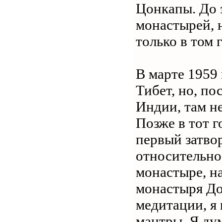
Цонкапы. До 
монастырей, н
только в том
В марте 1959
Тибет, но, по
Индии, там н
Позже в тот г
первый затво
относительно
монастыре, н
монастыря Дом
медитации, я
мантры. Я дум