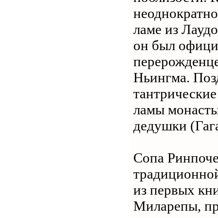
неоднократно
ламе из Лаудо
он был офици
перерожденце
Ньингма. Поз
тантрические
ламы монасты
дедушки (Гага
Сопа Ринпоче
традиционной
из первых кни
Миларепы, пр