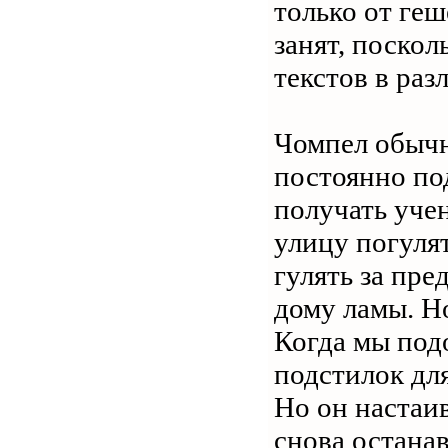
только от геш
занят, поско
текстов в раз
Чомпел обычн
постоянно по
получать уче
улицу погуля
гулять за пре
дому ламы. Н
Когда мы под
подстилок для
Но он настаив
снова останав