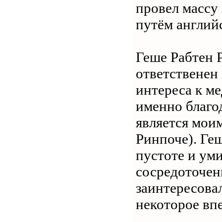
провел массу 
путём англий
Геше Рабтен Р
ответственен 
интереса к ме
именно благод
является мои
Ринпоче). Ге
пустоте и ум
сосредоточени
заинтересовал
некоторое вп