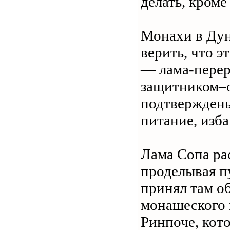
делать, кроме
Монахи в Дун
верить, что э
— лама-перер
защитником–о
подтверждены
питание, изб
Лама Сопа рас
проделывая п
принял там о
монашеского 
Ринпоче, кот