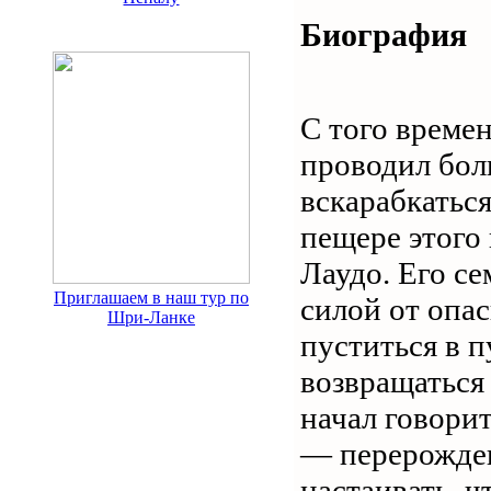
Биография
С того времен
проводил бол
вскарабкатьс
пещере этого
Лаудо. Его с
Приглашаем в наш тур по
силой от опас
Шри-Ланке
пуститься в п
возвращаться 
начал говорит
— перерожден
настаивать, ч