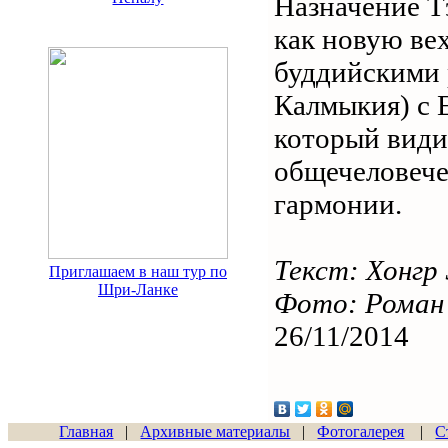
Назначение Т
как новую ве
буддийскими 
Калмыкия) с 
который види
общечеловече
гармонии.
Текст: Хонгр
Приглашаем в наш тур по
Шри-Ланке
Фото: Роман
26/11/2014
Главная
|
Архивные материалы
|
Фотогалерея
|
С