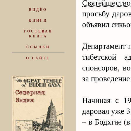
Святейшество
ВИДЕО
просьбу даро
КНИГИ
объявил сикьо
ГОСТЕВАЯ
КНИГА
Департамент 
ССЫЛКИ
тибетской а
О САЙТЕ
спонсоров, в
за проведение
Начиная с 1
даровал уже 
– в Бодхгае (в