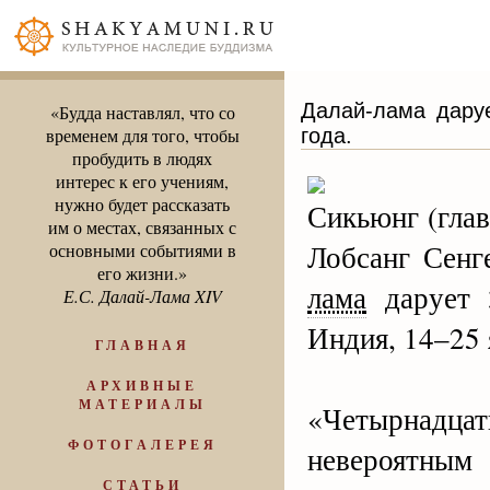
Далай-лама дару
«Будда наставлял, что со
года.
временем для того, чтобы
пробудить в людях
интерес к его учениям,
нужно будет рассказать
Сикьюнг (гла
им о местах, связанных с
Лобсанг Сенг
основными событиями в
его жизни.»
лама
дарует 3
Е.С. Далай-Лама XIV
Индия, 14–25 
ГЛАВНАЯ
АРХИВНЫЕ
МАТЕРИАЛЫ
«Четырнадцат
ФОТОГАЛЕРЕЯ
невероятны
СТАТЬИ