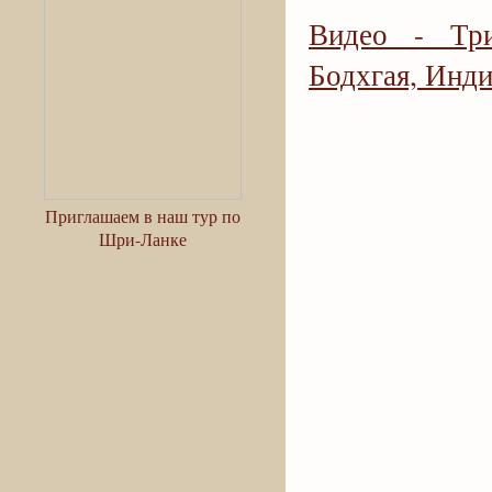
Видео - Три
Бодхгая, Инди
Приглашаем в наш тур по
Шри-Ланке