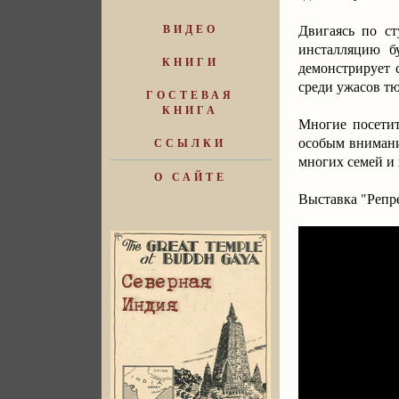
Двигаясь по с
ВИДЕО
инсталляцию б
КНИГИ
демонстрирует 
среди ужасов тю
ГОСТЕВАЯ
КНИГА
Многие посетит
особым внимани
ССЫЛКИ
многих семей и 
О САЙТЕ
Выставка "Репре