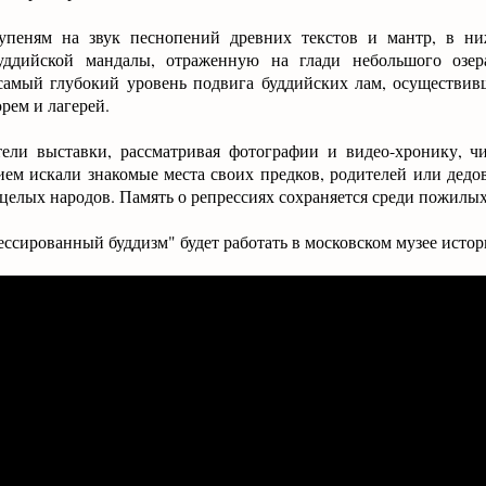
тупеням на звук песнопений древних текстов и мантр, в н
уддийской мандалы, отраженную на глади небольшого озер
самый глубокий уровень подвига буддийских лам, осуществив
рем и лагерей.
ели выставки, рассматривая фотографии и видео-хронику, 
ем искали знакомые места своих предков, родителей или дедов
целых народов. Память о репрессиях сохраняется среди пожилы
ссированный буддизм" будет работать в московском музее истор