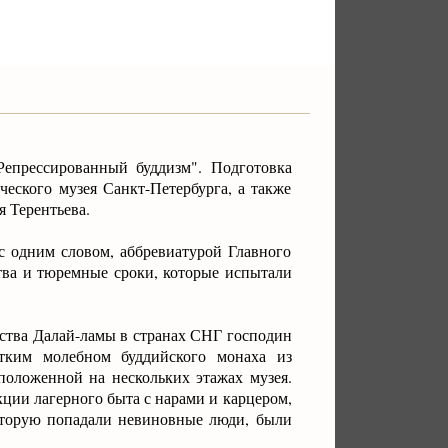
епрессированный буддизм". Подготовка
еского музея Санкт-Петербурга, а также
я Терентьева.
с одним словом, аббревиатурой Главного
тва и тюремные сроки, которые испытали
ства Далай-ламы в странах СНГ господин
атким молебном буддийского монаха из
положенной на нескольких этажах музея.
ции лагерного быта с нарами и карцером,
которую попадали невиновные люди, были