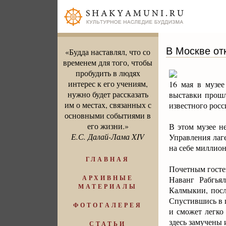
В Москве от
«Будда наставлял, что со
временем для того, чтобы
пробудить в людях
интерес к его учениям,
16 мая в музе
нужно будет рассказать
выставки прошл
им о местах, связанных с
известного росс
основными событиями в
его жизни.»
В этом музее н
Е.С. Далай-Лама XIV
Управления лаг
на себе миллио
ГЛАВНАЯ
Почетным госте
АРХИВНЫЕ
Наванг Рабгья
МАТЕРИАЛЫ
Калмыкии, посл
Спустившись в 
ФОТОГАЛЕРЕЯ
и сможет легко
здесь замучены 
СТАТЬИ