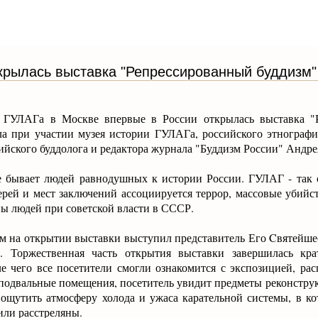
крылась выставка "Репрессированный буддизм"
е ГУЛАГа в Москве впервые в России открылась выставка "Р
а при участии музея истории ГУЛАГа, российского этнографич
ийского буддолога и редактора журнала "Буддизм России" Андре
е бывает людей равнодушных к истории России. ГУЛАГ - так 
ерей и мест заключений ассоциируется террор, массовые убийс
ны людей при советской власти в СССР.
м на открытии выставки выступил представитель Его Cвятейше
л. Торжественная часть открытия выставки завершилась кр
е чего все посетители смогли ознакомится с экспозицией, рас
подвальные помещения, посетитель увидит предметы реконструк
 ощутить атмосферу холода и ужаса карательной системы, в 
или расстреляны.