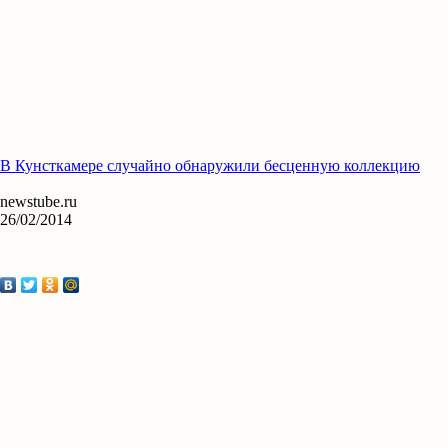
В Кунсткамере случайно обнаружили бесценную коллекцию
newstube.ru
26/02/2014