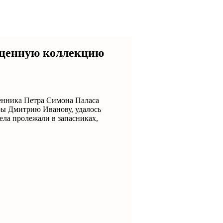
сценную коллекцию
енника Петра Симона Паласа
ры Дмитрию Иванову, удалось
ела пролежали в запасниках,