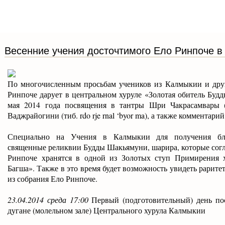
Весенние учения досточтимого Ело Ринпоче в
По многочисленным просьбам учеников из Калмыкии и дру
Ринпоче дарует в центральном хуруле «Золотая обитель Буд
мая 2014 года посвящения в тантры Шри Чакрасамвары (т
Ваджрайогини (тиб. rdo rje rnal ‘byor ma), а также комментар
Специально на Учения в Калмыкии для получения бла
священные реликвии Будды Шакьямуни, шарира, которые согл
Ринпоче хранятся в одной из Золотых ступ Примирения 
Багша». Также в это время будет возможность увидеть рарит
из собрания Ело Ринпоче.
23.04.2014 среда 17:00
Первый (подготовительный) день п
дугане (молельном зале) Центрального хурула Калмыкии