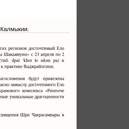
 Калмыкии.
гих регионов досточтимый Ело
ды Шакьямуни» с 23 апреля по 2
иб. dpal ‘khor lo sdom pa) и
ий к практике Ваджрайогини.
гословения будут привезены
асно замыслу досточтимого Ело
храмового комплекса «Ринпоче
етные уникальные драгоценности
освящения Шри Чакрасамвары в