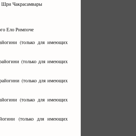
я Шри Чакрасамвары
ого Ело Римпоче
айогини (только для имеющих
райогини (только для имеющих
райогини (только для имеющих
айогини (только для имеющих
йогини (только для имеющих