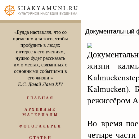
Документальный ф
«Будда наставлял, что со
временем для того, чтобы
пробудить в людях
интерес к его учениям,
Документаль
нужно будет рассказать
жизни калмы
им о местах, связанных с
основными событиями в
Kalmuckenst
его жизни.»
Е.С. Далай-Лама XIV
Kalmucken). 
режиссёром А
ГЛАВНАЯ
АРХИВНЫЕ
МАТЕРИАЛЫ
Во время пое
ФОТОГАЛЕРЕЯ
четыре части
СТАТЬИ