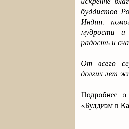
искренне бла
буддистов Р
Индии, пом
мудрости и 
радость и сч
От всего се
долгих лет жи
Подробнее о
«Буддизм в К