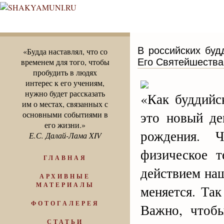
В российских буд
«Будда наставлял, что со
Его Святейшеств
временем для того, чтобы
пробудить в людях
интерес к его учениям,
нужно будет рассказать
«Как буддийс
им о местах, связанных с
это новый де
основными событиями в
его жизни.»
рождения. 
Е.С. Далай-Лама XIV
физическое т
ГЛАВНАЯ
действием на
АРХИВНЫЕ
МАТЕРИАЛЫ
меняется. Та
ФОТОГАЛЕРЕЯ
Важно, чтоб
СТАТЬИ