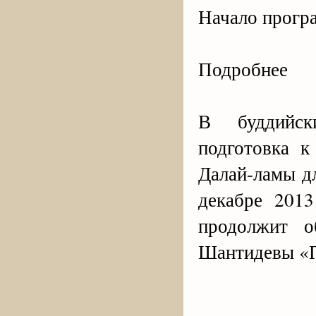
Начало прогр
Подробнее
В буддийск
подготовка 
Далай-ламы дл
декабре 201
продолжит о
Шантидевы «П