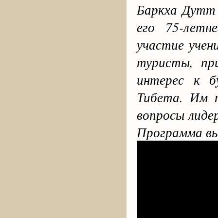
Баркха Дутт 
его 75-летн
участие учен
туристы, пр
интерес к б
Тибета. Им 
вопросы лиде
Программа вы