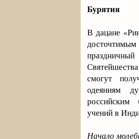
Бурятия
В дацане «Ри
досточтимы
праздничный
Святейшества
смогут полу
одеяниям д
российским 
учений в Инди
Начало молебн