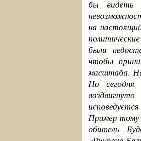
бы видеть 
невозможнос
на настоящий
политически
были недост
чтобы прини
масштаба. На
Но сегодня 
воздвигнут
исповедует
Пример тому 
обитель Бу
«Ринпоче Ба