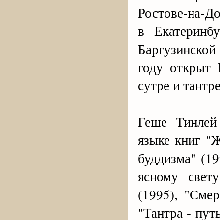
Ростове-на-Д
в Екатеринб
Баргузинской
году открыт 
сутре и тантре
Геше Тинлей
языке книг "
буддизма" (19
ясному свету
(1995), "Сме
"Тантра - пут