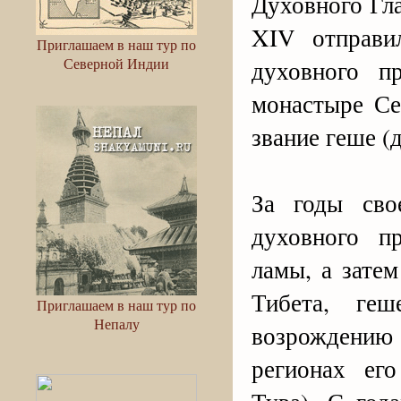
Духовного Гл
XIV отправи
Приглашаем в наш тур по
Северной Индии
духовного п
монастыре Се
звание геше (
За годы сво
духовного п
ламы, а зате
Тибета, ге
Приглашаем в наш тур по
Непалу
возрождению
регионах его