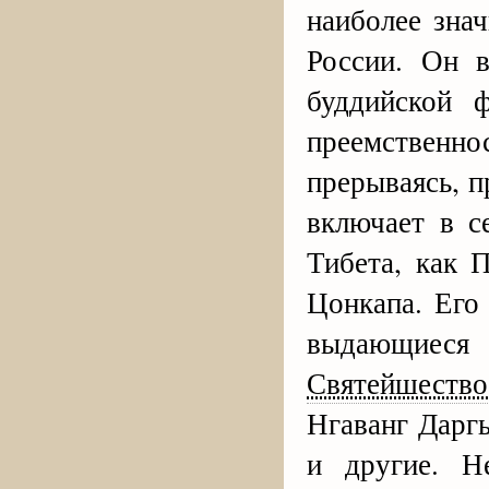
наиболее зна
России. Он 
буддийской 
преемствен
прерываясь, 
включает в с
Тибета, как 
Цонкапа. Его
выдающиеся 
Святейшество
Нгаванг Дарг
и другие. Н