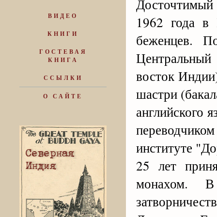
Досточтимый
ВИДЕО
1962 года в
КНИГИ
беженцев. П
ГОСТЕВАЯ
Центральный
КНИГА
восток Индии)
ССЫЛКИ
шастри (бакал
О САЙТЕ
английского я
переводчико
институте "До
25 лет прин
монахом. В
затворничес