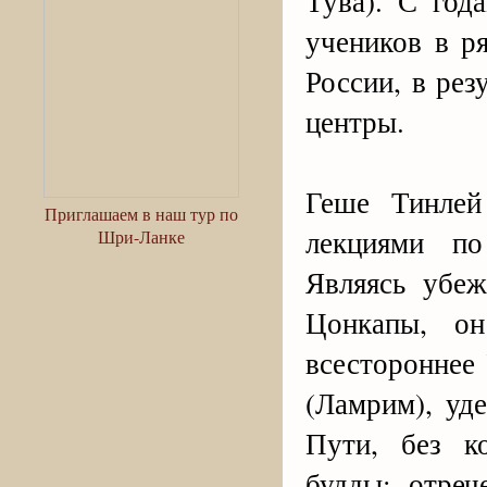
Тува). С год
учеников в р
России, в рез
центры.
Геше Тинлей
Приглашаем в наш тур по
лекциями по
Шри-Ланке
Являясь убе
Цонкапы, о
всестороннее
(Ламрим), уд
Пути, без к
будды: отреч