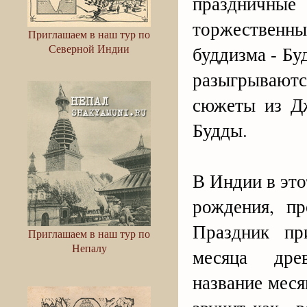
праздничные 
торжественны
Приглашаем в наш тур по
Северной Индии
буддизма - Бу
разыгрывают
сюжеты из Дж
Будды.
В Индии в это
рождения, п
Праздник пр
Приглашаем в наш тур по
Непалу
месяца древ
название меся