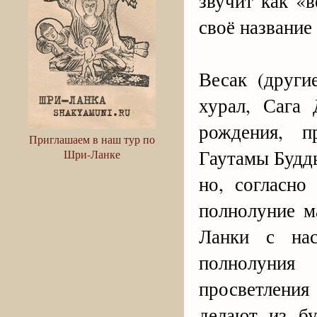
звучит как «
своё название
Весак (друг
хурал, Сага
рождения, п
Приглашаем в наш тур по
Гаутамы Будд
Шри-Ланке
но, согласно
полнолуние м
Ланки с нас
полнолуния
просветлени
делают из бу