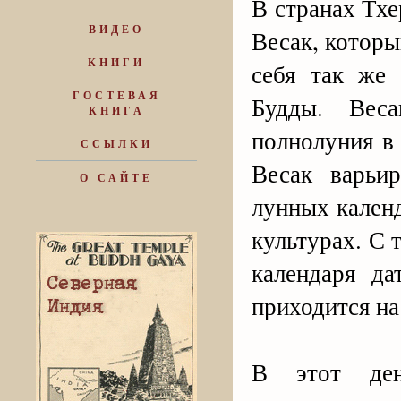
В странах Тх
ВИДЕО
Весак, котор
КНИГИ
себя так же
ГОСТЕВАЯ
Будды. Вес
КНИГА
полнолуния в
ССЫЛКИ
Весак варьи
О САЙТЕ
лунных кален
культурах. С 
календаря да
приходится на
В этот ден