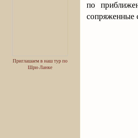
по приближен
сопряженные 
Приглашаем в наш тур по
Шри-Ланке