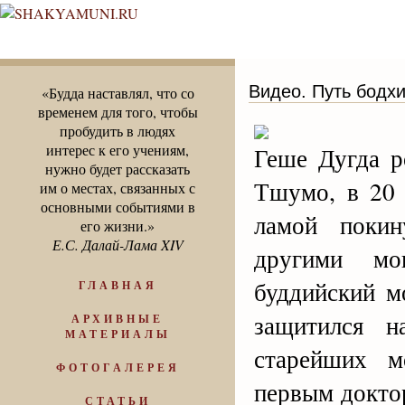
Видео. Путь бодх
«Будда наставлял, что со
временем для того, чтобы
пробудить в людях
интерес к его учениям,
Геше Дугда р
нужно будет рассказать
Тшумо, в 20 
им о местах, связанных с
основными событиями в
ламой покин
его жизни.»
Е.С. Далай-Лама XIV
другими мо
буддийский м
ГЛАВНАЯ
защитился 
АРХИВНЫЕ
МАТЕРИАЛЫ
старейших м
ФОТОГАЛЕРЕЯ
первым докто
СТАТЬИ