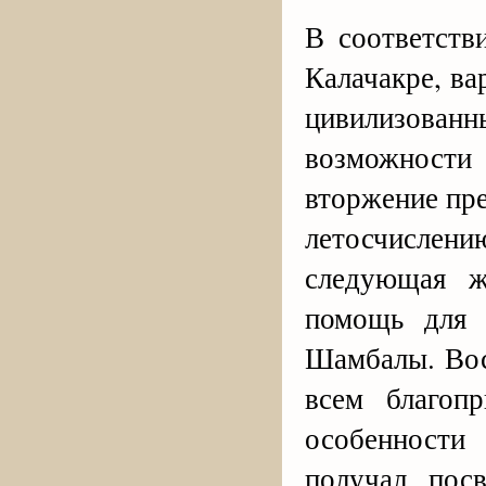
В соответств
Калачакре, в
цивилизован
возможност
вторжение пре
летосчислен
следующая ж
помощь для 
Шамбалы. Восс
всем благоп
особенности
получал пос