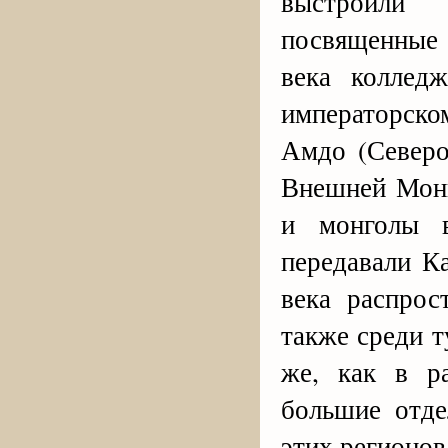
выстроили
посвященные 
века коллед
императорско
Амдо (Северо
Внешней Монг
и монголы 
передавали К
века распрос
также среди т
же, как в р
большие отд
этих регионов