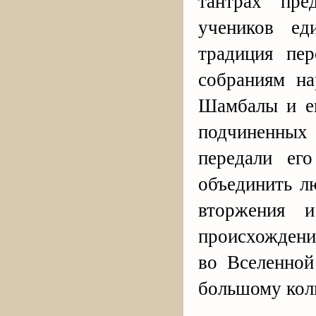
тантрах пре
учеников ед
традиция пе
собраниям на
Шамбалы и ег
подчиненных
передали ег
объединить л
вторжения и
происхождени
во Вселенной
большому кол