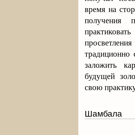
время на сто
получения 
практиковат
просветления
традиционно 
заложить ка
будущей зол
свою практику
Шамбала