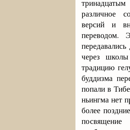
тринадцаты
различное с
версий и вн
переводом. 
передавались
через школы
традицию гел
буддизма пер
попали в Тибе
ньингма нет 
более поздни
посвящение