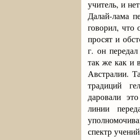
учитель, и н
Далай-лама п
говорил, что 
просят и обст
г. он переда
так же как и
Австралии. Т
традиций ге
даровали эт
линии перед
уполномочива
спектр учений