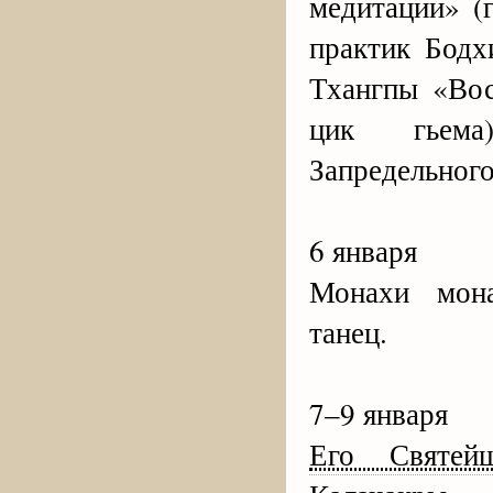
медитации» (
практик Бодх
Тхангпы «Вос
цик гьема
Запредельного
6 января
Монахи мона
танец.
7–9 января
Его Святейш