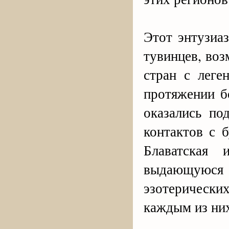
Этот энтузиа
тувинцев, во
стран с леге
протяжении б
оказались по
контактов с 
Блаватская
выдающуюс
эзотерически
каждым из ни