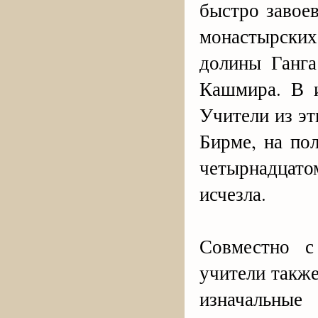
быстро завое
монастырски
долины Ганга
Кашмира. В и
Учители из эт
Бирме, на по
четырнадцат
исчезла.
Совместно с
учители также
изначальны