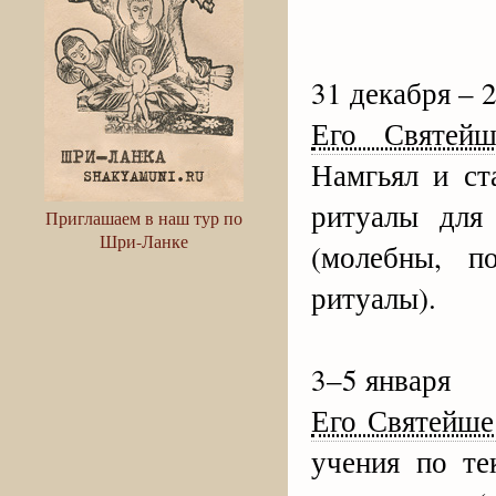
31 декабря – 
Его Святейш
Намгьял и ст
ритуалы для
Приглашаем в наш тур по
Шри-Ланке
(молебны, п
ритуалы).
3–5 января
Его Святейше
учения по т