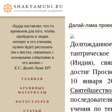
Далай-лама прове
«Будда наставлял, что со
временем для того, чтобы
пробудить в людях
интерес к его учениям,
Долгожданное
нужно будет рассказать
тантрическ
им о местах, связанных с
основными событиями в
(Индия), св
его жизни.»
Е.С. Далай-Лама XIV
достиг Просв
10 января 2
ГЛАВНАЯ
Святейшест
АРХИВНЫЕ
МАТЕРИАЛЫ
последовател
ФОТОГАЛЕРЕЯ
учения по т
СТАТЬИ