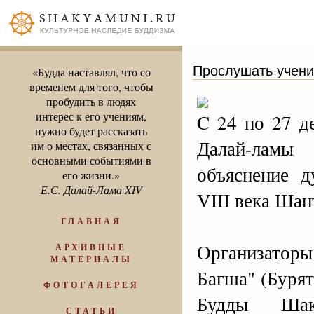
Прослушать учени
«Будда наставлял, что со
временем для того, чтобы
пробудить в людях
интерес к его учениям,
C 24 по 27 д
нужно будет рассказать
Далай-ламы
им о местах, связанных с
основными событиями в
объяснение д
его жизни.»
Е.С. Далай-Лама XIV
VIII века Шан
ГЛАВНАЯ
Организатор
АРХИВНЫЕ
МАТЕРИАЛЫ
Багша" (Бурят
ФОТОГАЛЕРЕЯ
Будды Шакь
СТАТЬИ