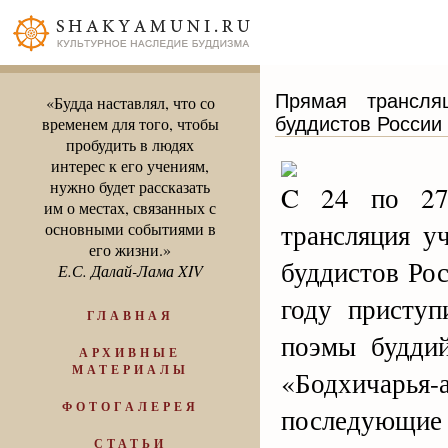
Прямая трансля
«Будда наставлял, что со
буддистов России
временем для того, чтобы
пробудить в людях
интерес к его учениям,
нужно будет рассказать
C 24 по 27 
им о местах, связанных с
трансляция у
основными событиями в
его жизни.»
буддистов Рос
Е.С. Далай-Лама XIV
году присту
ГЛАВНАЯ
поэмы буддий
АРХИВНЫЕ
МАТЕРИАЛЫ
«Бодхичарья
ФОТОГАЛЕРЕЯ
последующи
СТАТЬИ