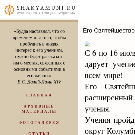
Его Святейшество
«Будда наставлял, что со
временем для того, чтобы
пробудить в людях
интерес к его учениям,
С 6 по 16 июл
нужно будет рассказать
дарует учени
им о местах, связанных с
основными событиями в
всем мире!
его жизни.»
Е.С. Далай-Лама XIV
Его Святейш
расширенный
ГЛАВНАЯ
учения.
АРХИВНЫЕ
МАТЕРИАЛЫ
Учения пройд
ФОТОГАЛЕРЕЯ
округ Колумб
СТАТЬИ