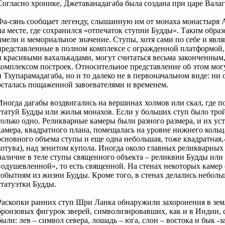
Согласно хронике, Джетаванадагаба была создана при царе Валаг
Фа-сянь сообщает легенду, слышанную им от монаха монастыря А
на месте, где сохранился «отпечаток ступни Будды». Таким обра
имели и мемориальное значение. Ступы, хотя сами по себе и явл
представленные в полном комплексе с огражденной платформо
и красивыми вахалькадами, могут считаться весьма законченны
комплексом построек. Относительное представление об этом могу
и Тхупарамадагаба, но и то далеко не в первоначальном виде: ни
осталась пощаженной завоевателями и временем.
Иногда дагабы воздвигались на вершинах холмов или скал, где 
статуй Будды или жилья монахов. Если у больших ступ было тро
только одно. Реликварные камеры были разного размера, и их ус
камера, квадратного плана, помещалась на уровне нижнего кольц
основного объема ступы и еще одна небольшая, тоже квадратная,-
котува), над зенитом купола. Иногда около главных реликварных
наличие в теле ступы священного объекта – реликвии Будды или е
«одушевленной», то есть священной. На стенах некоторых камер
событиям из жизни Будды. Кроме того, в стенах делались небол
статуэтки Будды.
Раскопки ранних ступ Шри Ланка обнаружили захоронения в зем
бронзовых фигурок зверей, символизировавших, как и в Индии,
были: лев – символ севера, лошадь – юга, слон – востока и бык -