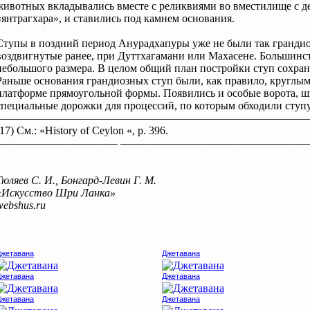
животных вкладывались вместе с реликвиями во вместилище с д
«янтрагхара», и ставились под камнем основания.
Ступы в поздний период Анурадхапуры уже не были так грандио
воздвигнутые ранее, при Дуттхагамани или Махасене. Большинств
небольшого размера. В целом общий план постройки ступ сохран
Раньше основания грандиозных ступ были, как правило, круглым
платформе прямоугольной формы. Появились и особые ворота, ш
специальные дорожки для процессий, по которым обходили ступу
————————————————————————————
(17) См.: «History of Ceylon «, р. 396.
——————————— ————————————————
Тюляев С. И., Бонгард-Левин Г. М.
«Искусство Шри Ланка»
webshus.ru
Джетавана
Джетавана
Джетавана
Джетавана
Джетавана
Джетавана