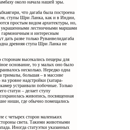
амбаху около начала нашей эры.
бхаягири, что дагаба была построена
зом, ступы Шри Ланка, как и в Индии,
яются простым видом архитектуры, но,
й, украшенными лестничными маршами
м, гармоничным и интересным
т дать разве только Руванвелидагаба
 одна древняя ступа Шри Ланка не
по сторонам высекались пещеры для
йное основание, то у малых оно было
траивалось несколько. Нередко одна
а трималы, большая – в массиве
 на уровне надстройки (хатара-
 камер устраивали побочные. Только
го статуи – делает ступу
 сохранилась живопись, посвященная
ьшие ниши, где обычно помещались
ле с четырех сторон маленьких
 стороны света. Такими животными
запада. Иногда статуэтки указанных