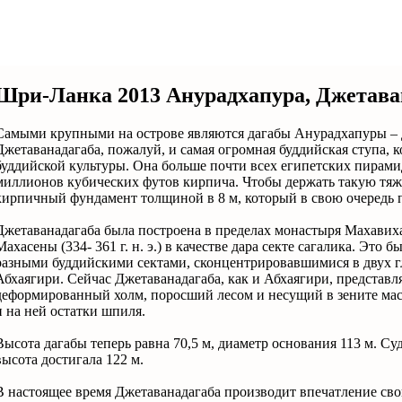
Шри-Ланка 2013 Анурадхапура, Джетава
Самыми крупными на острове являются дагабы Анурадхапуры – 
Джетаванадагаба, пожалуй, и самая огромная буддийская ступа, к
буддийской культуры. Она больше почти всех египетских пирами
миллионов кубических футов кирпича. Чтобы держать такую тяже
кирпичный фундамент толщиной в 8 м, который в свою очередь п
Джетаванадагаба была построена в пределах монастыря Махавих
Махасены (334- 361 г. н. э.) в качестве дара секте сагалика. Эт
разными буддийскими сектами, сконцентрировавшимися в двух 
Абхаягири. Сейчас Джетаванадагаба, как и Абхаягири, представ
деформированный холм, поросший лесом и несущий в зените ма
и на ней остатки шпиля.
Высота дагабы теперь равна 70,5 м, диаметр основания 113 м. Су
высота достигала 122 м.
В настоящее время Джетаванадагаба производит впечатление с