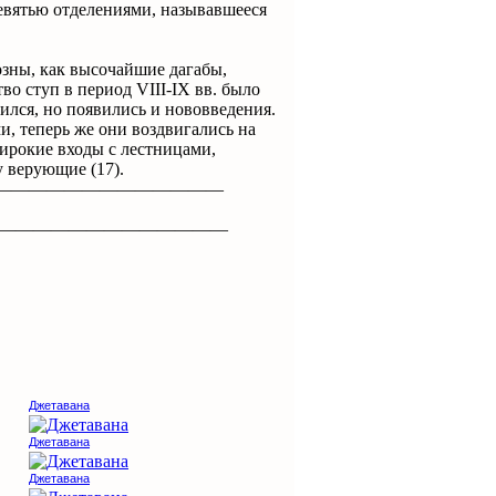
евятью отделениями, называвшееся
зны, как высочайшие дагабы,
о ступ в период VIII-IX вв. было
ился, но появились и нововведения.
и, теперь же они воздвигались на
ирокие входы с лестницами,
 верующие (17).
—————————————
——————————————
Джетавана
Джетавана
Джетавана