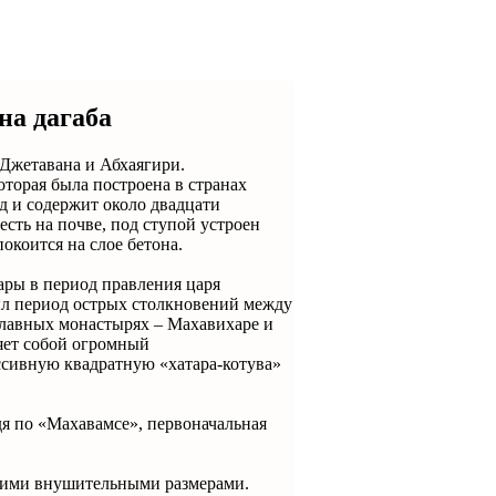
на дагаба
Джетавана и Абхаягири.
оторая была построена в странах
д и содержит около двадцати
сть на почве, под ступой устроен
окоится на слое бетона.
ары в период правления царя
о был период острых столкновений между
главных монастырях – Махавихаре и
ляет собой огромный
ссивную квадратную «хатара-котува»
дя по «Махавамсе», первоначальная
воими внушительными размерами.