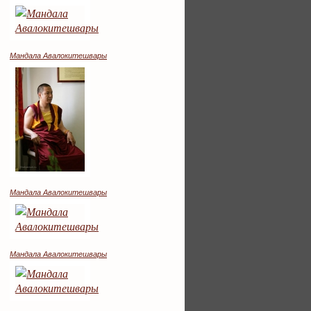
Мандала Авалокитешвары
Мандала Авалокитешвары
Мандала Авалокитешвары