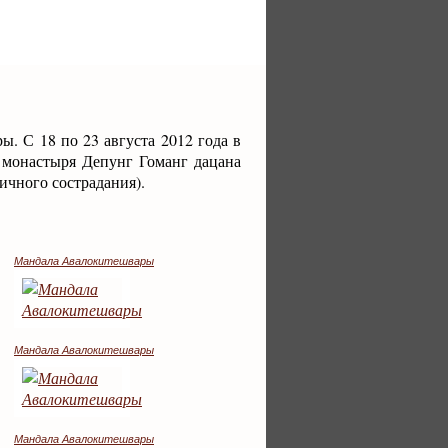
. С 18 по 23 августа 2012 года в
 монастыря Депунг Гоманг дацана
чного сострадания).
Мандала Авалокитешвары
Мандала Авалокитешвары
Мандала Авалокитешвары