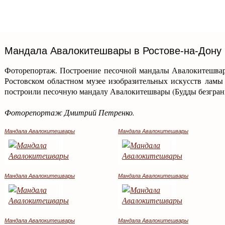
Мандала Авалокитешвары в Ростове-на-Дону
Фоторепортаж. Построение песочной мандалы Авалокитешвары
Ростовском областном музее изобразительных искусств ламы
построили песочную мандалу Авалокитешвары (Будды безграни
Фоторепортаж Дмитрий Петренко.
Мандала Авалокитешвары
Мандала Авалокитешвары
Мандала Авалокитешвары
Мандала Авалокитешвары
Мандала Авалокитешвары
Мандала Авалокитешвары