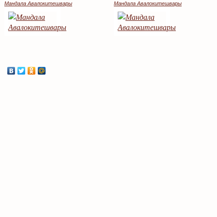
Мандала Авалокитешвары
Мандала Авалокитешвары