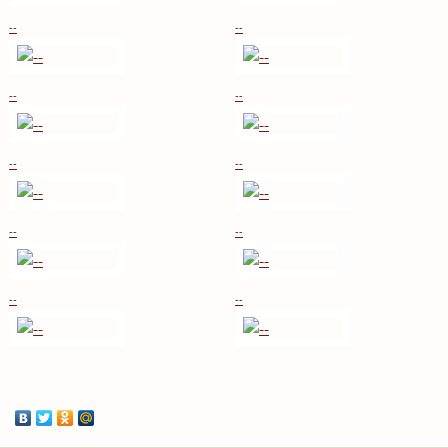
--
--
--
--
--
--
--
--
--
--