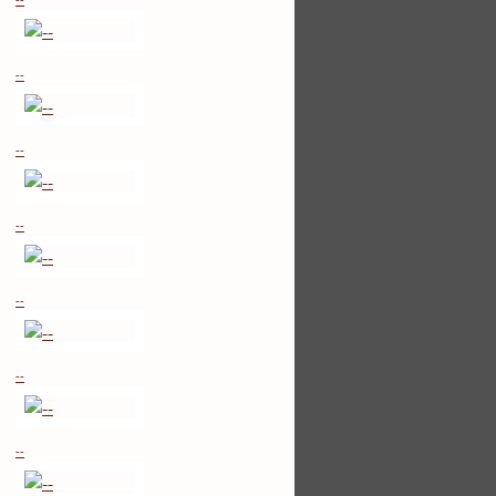
--
--
--
--
--
--
--