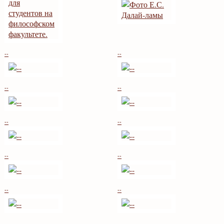
--
--
--
--
--
--
--
--
--
--