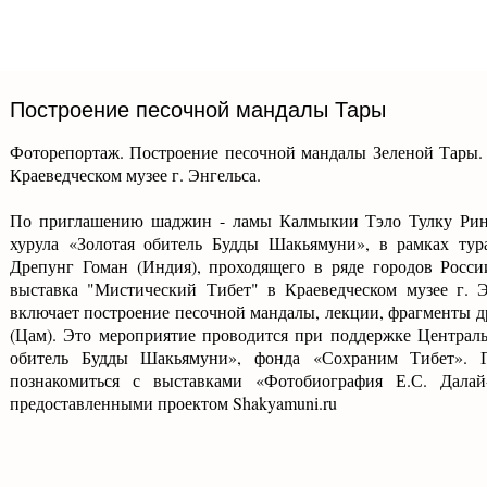
Построение песочной мандалы Тары
Фоторепортаж. Построение песочной мандалы Зеленой Тары.
Краеведческом музее г. Энгельса.
По приглашению шаджин - ламы Калмыкии Тэло Тулку Рин
хурула «Золотая обитель Будды Шакьямуни», в рамках тур
Дрепунг Гоман (Индия), проходящего в ряде городов Росси
выставка "Мистический Тибет" в Краеведческом музее г. 
включает построение песочной мандалы, лекции, фрагменты 
(Цам). Это мероприятие проводится при поддержке Централь
обитель Будды Шакьямуни», фонда «Сохраним Тибет». Г
познакомиться с выставками «Фотобиография Е.С. Дала
предоставленными проектом Shakyamuni.ru