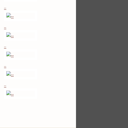
--
--
--
--
--