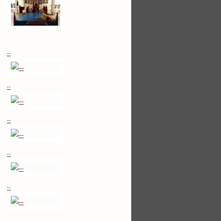
--
--
--
--
--