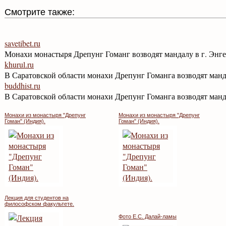
Смотрите также:
savetibet.ru
Монахи монастыря Дрепунг Гоманг возводят мандалу в г. Энге
khurul.ru
В Саратовской области монахи Дрепунг Гоманга возводят манд
buddhist.ru
В Саратовской области монахи Дрепунг Гоманга возводят манд
Монахи из монастыря "Дрепунг
Монахи из монастыря "Дрепунг
Гоман" (Индия).
Гоман" (Индия).
Лекция для студентов на
философском факультете.
Фото Е.С. Далай-ламы