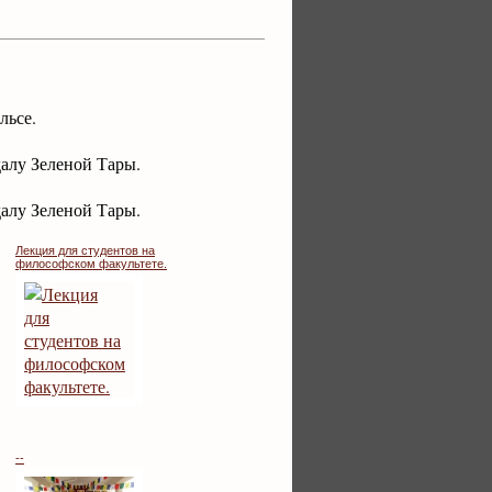
льсе.
алу Зеленой Тары.
алу Зеленой Тары.
Лекция для студентов на
философском факультете.
--