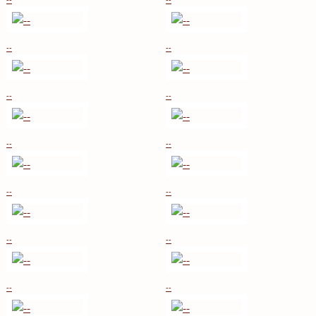
--
--
--
--
--
--
--
--
--
--
--
--
--
--