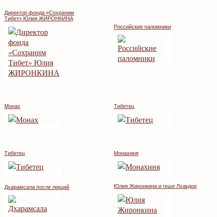
Директор фонда «Сохраним
Тибет» Юлия ЖИРОНКИНА
Российские паломники
Монах
Тибетец
Тибетец
Монахиня
Юлия Жиронкина и геше Лхакдор
Дхарамсала после лекций