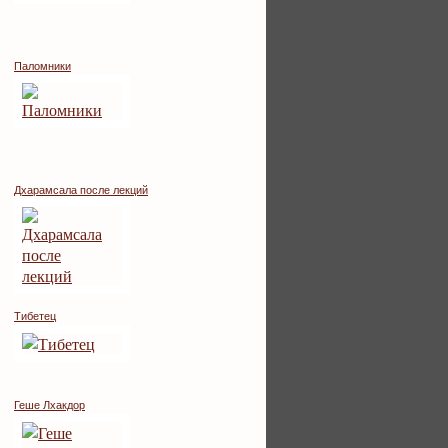
Паломники
Дхарамсала после лекций
Тибетец
Геше Лхакдор