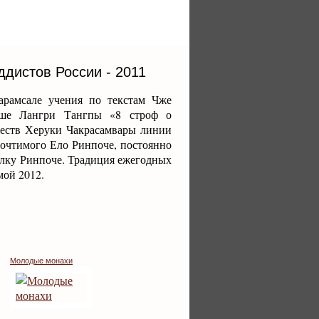
дистов России - 2011
арамсале учения по текстам Чже
еше Лангри Тангпы «8 строф о
жеств Херуки Чакрасамвары линии
точтимого Ело Ринпоче, постоянно
улку Ринпоче. Традиция ежегодных
мой 2012.
Молодые монахи