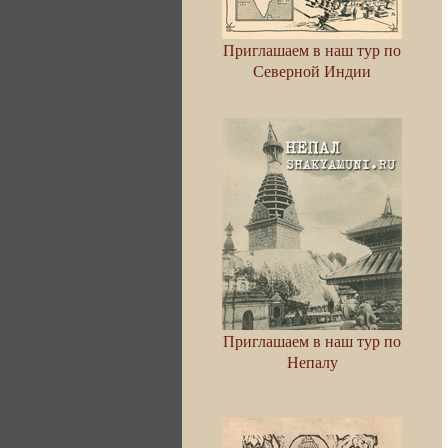
Приглашаем в наш тур по
Северной Индии
Приглашаем в наш тур по
Непалу