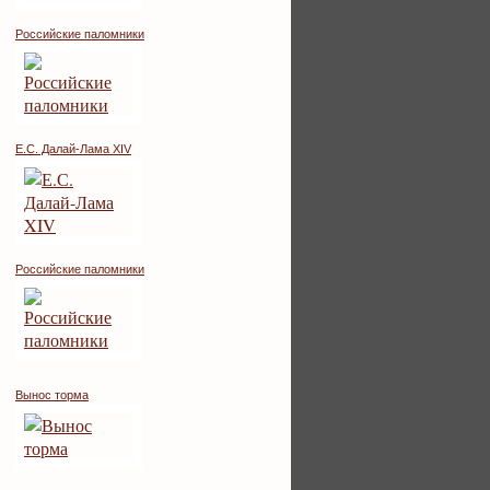
Российские паломники
Е.С. Далай-Лама XIV
Российские паломники
Вынос торма