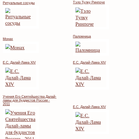
Тэло Тулку Ринпоче
Ритуальные сосуды
Паломница
Монах
Е.С. Далай-Лама XIV
Е.С. Далай-Лама XIV
Учения Его Святейшества Далай-
ламы для буддистов России -
2011
Е.С. Далай-Лама XIV