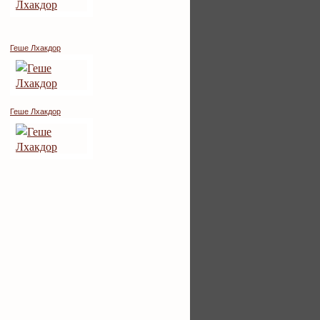
Геше Лхакдор
Геше Лхакдор