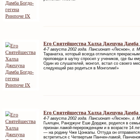
Его Святейшества Халха Джецуна Дамба Б
4-7 августа 2002 года. Пансионат «Лесное», г. 
Таранатха, который всегда отличался прекрасным
проповеди в шутку спросил у учеников, где бы е
Один из слушателей, монгол, встал со своего ме
следующий раз родиться в Монголии!»
Его Святейшества Халха Джецуна Дамба Б
4-7 августа 2002 года. Пансионат «Лесное», г. 
Гьялцен, Рангджунг Еше Дордже, родился в семь
признан ламой-перерожденцем и в возрасте 14 л
— на родину Чже Цонкапы. Оттуда он отправился
встретиться с Четвертым Панчен-ламой, Панчено