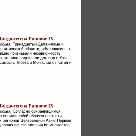
огдо-гегена Ринпоче IX
осква.
Тринадцатый Далай-лама и
политической области, обменявшись в
аимно признавали независимость
енные лица подписали договор в Урге
имость Тибета и Монголии от Китая и
огдо-гегена Ринпоче IX
осква.
Согласно сохранившимся
 являли собой образец святости,
х регионов Центральной Азии. Первый
 упрочению его влияния во множестве