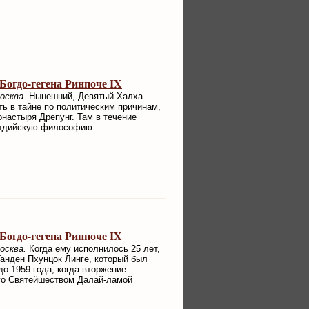
огдо-гегена Ринпоче IX
осква.
Нынешний, Девятый Халха
ь в тайне по политическим причинам,
онастыря Дрепунг. Там в течение
буддийскую философию.
огдо-гегена Ринпоче IX
осква.
Когда ему исполнилось 25 лет,
Ганден Пхунцок Линге, который был
до 1959 года, когда вторжение
Его Святейшеством Далай-ламой