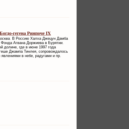
огдо-гегена Ринпоче IX
осква.
В Россию Халха Джецун Дамба
 Фонда Агвана Доржиева в Бурятии.
й долине, где в июне 1997 года
 геше Джампа Тинлея, сопровождалось
явлениями в небе, радугами и пр.