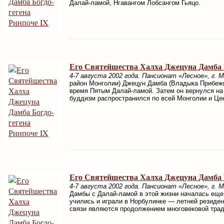
Далай-ламой, Нгавангом Лобсангом Гьяцо.
Его Святейшества Халха Джецуна Дамба Б
4-7 августа 2002 года. Пансионат «Лесное», г. М
район Монголии) Джецун Дамба (Владыка Прибежи
время Пятым Далай-ламой. Затем он вернулся на 
буддизм распространился по всей Монголии и Це
Его Святейшества Халха Джецуна Дамба Б
4-7 августа 2002 года. Пансионат «Лесное», г. М
Дамбы с Далай-ламой в этой жизни началась еще в
учились и играли в Норбулинке — летней резиде
связи являются продолжением многовековой тра