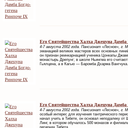
Его Святейшества Халха Джецуна Дамба Б
4-7 августа 2002 года. Пансионат «Лесное», г. М
эманацией великих мастеров всех основных линий
он признан реинкарнацией ученика Цонкапы Джам
монастырь Дрепунг; в школе Ньингма его считаю
Гьялцена, а в Кагью — Баромба Дхарма Вангчука
Его Святейшества Халха Джецуна Дамба Б
4-7 августа 2002 года. Пансионат «Лесное», г. 
особый интерес для изучения тантрического пери
начал учить в Тибете, он основал неподалеку от
Линг, в котором обучалось 500 монахов и филиал
регионах Тибета.