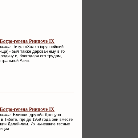
огдо-гегена Ринпоче IX
осква.
Титул «Халха (крупнейший
ща)» был также дарован ему в то
родину и, благодаря его трудам,
нтральной Азии.
огдо-гегена Ринпоче IX
осква.
Близкая дружба Джецуна
 Тибете, где до 1959 года они вместе
нции Далай-лам. Их нынешние тесные
диции.