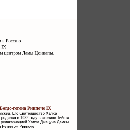
в в Россию
 IX.
им центром Ламы Цонкапы.
огдо-гегена Ринпоче IX
осква.
Его Святейшество Халха
родился в 1932 году в столице Тибета
н реинкарнацией Халха Джецуна Дамбы
ом Ретингом Ринпоче