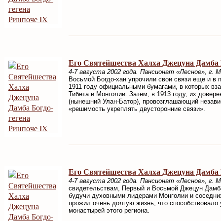
Его Святейшества Халха Джецуна Дамба Б
4-7 августа 2002 года. Пансионат «Лесное», г. М
Восьмой Богдо-хан упрочили свои связи еще и в 
1911 году официальными бумагами, в которых вз
Тибета и Монголии. Затем, в 1913 году, их довер
(нынешний Улан-Батор), провозглашающий независ
«решимость укреплять двусторонние связи».
Его Святейшества Халха Джецуна Дамба Б
4-7 августа 2002 года. Пансионат «Лесное», г. М
свидетельствам, Первый и Восьмой Джецун Дамба
будучи духовными лидерами Монголии и соседни
прожил очень долгую жизнь, что способствовало
монастырей этого региона.