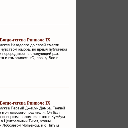
огдо-гегена Ринпоче IX
Москва
Незадолго до своей смерти
 чувством юмора, во время публичной
му переродиться в следующий раз.
ста и взмолился: «О, прошу Вас в
огдо-гегена Ринпоче IX
Москва
Первый Джецун Дамба, Тенпей
е монгольского правителя. Он был
ет совершил паломничество в Кумбум
 в Центральный Тибет, чтобы
м Лобсангом Чогьеном, и с Пятым