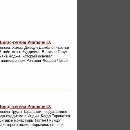
огдо-гегена Ринпоче IX
осква.
Халха Джецун Дамба считается
 тибетского буддизма. В школе Гелуг
ьяна Чодже, который основал
т воплощением Ронгзонг Лоцавы Чокьи
.
огдо-гегена Ринпоче IX
Москва
Труды Таранатхи представляют
ода буддизма в Индии. Когда Таранатха
 Шигацзе монастырь Тактен Пхунцог
ы которого позже открылись во всех