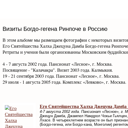
Визиты Богдо-гегена Ринпоче в Россию
В этом альбоме мы размещаем фотографии с некоторых визито
Его Святейшества Халха Джецуна Дамба Богдо-гегена Ринпоче
Ретриты и учения были организованны Московским буддийск
4 - 7 августа 2002 года. Пансионат «Лесное», г. Москва.
Посвящение - "Калачакра". Визит 2003 года. Калмыкия.
19 - 21 сентября 2003 года. Пансионат «Лесное», г. Москва.
29 июля - 1 августа 2005 года. Комплекс «Левково», г. Москва.
Его Святейшества Халха Джецуна Дамба Б
4-7 августа 2002 года. Пансионат «Лесное», г. М
Джецун Дамба, Джампел Намдрол Чокьи Гьялцен, 
Лхасе. В четырехлетнем возрасте он был призна
(Богдо-гегена, или Богдо-хана, Монголии) регент