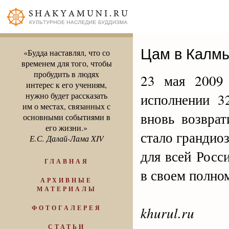
Цам в Калм
«Будда наставлял, что со
временем для того, чтобы
пробудить в людях
23 мая 2009
интерес к его учениям,
нужно будет рассказать
исполнении 3
им о местах, связанных с
вновь возвра
основными событиями в
его жизни.»
стало грандио
Е.С. Далай-Лама XIV
для всей Росс
ГЛАВНАЯ
в своем полном
АРХИВНЫЕ
МАТЕРИАЛЫ
ФОТОГАЛЕРЕЯ
khurul.ru
СТАТЬИ