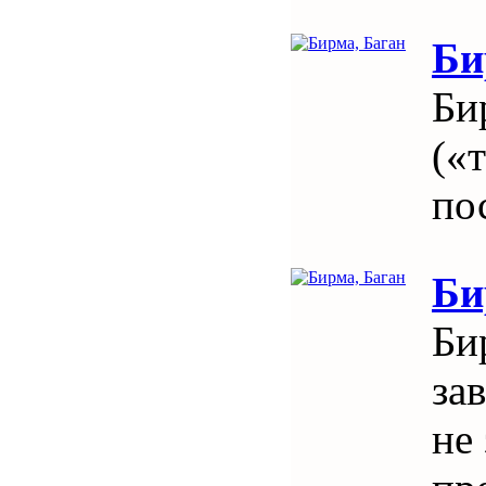
Би
Би
(«
по
Би
Би
за
не