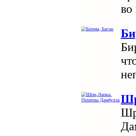
во
Би
Бир
чт
не
Шр
Шр
Да