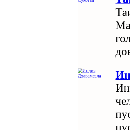
Та
Ма
го
до
Ин
Ин
че
пу
пу