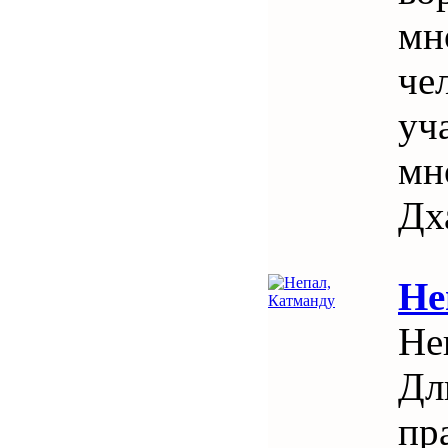
мн
че
уч
мн
Дх
Не
Не
Дл
пр