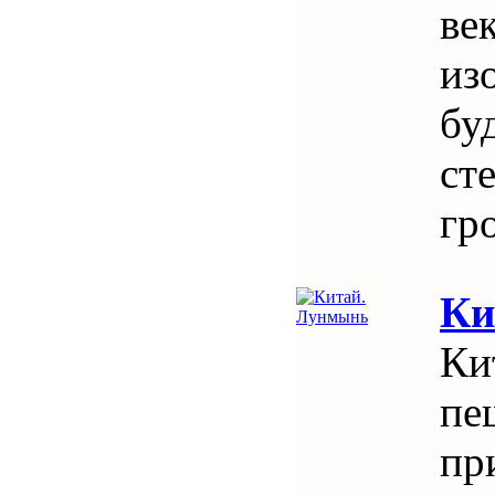
ве
из
бу
ст
гр
Ки
Ки
пе
пр