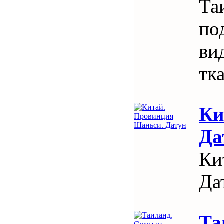
Та
по
ви
тк
Ки
Да
Ки
Да
Та