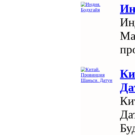
Ин
Ин
Ма
пр
Ки
Да
Ки
Да
Бу