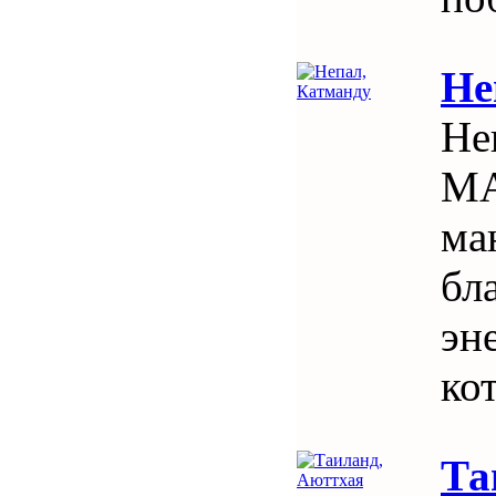
Не
Не
МА
ма
бл
эн
ко
Та