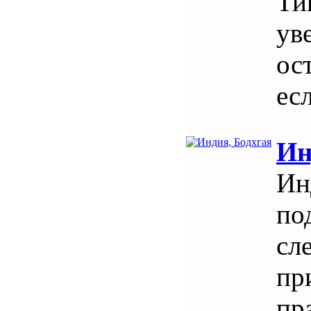
Ти
ув
ос
ес
Ин
Ин
по
сл
пр
пр