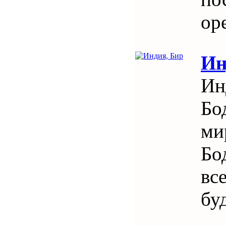
ор
Ин
Ин
Бо
ми
Бо
вс
бу