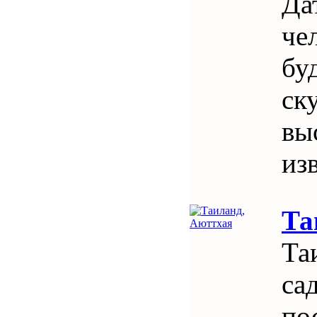
Да
че
бу
ск
вы
из
Та
Та
са
по