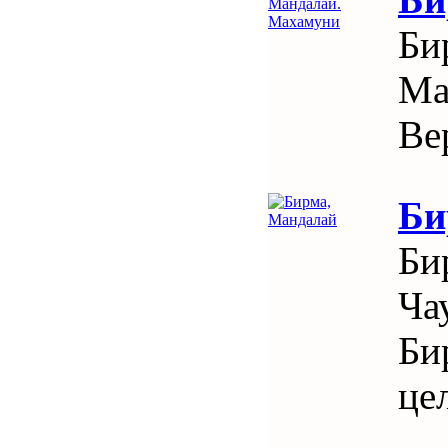
Би
Ма
Ве
Би
Би
Ча
Би
це