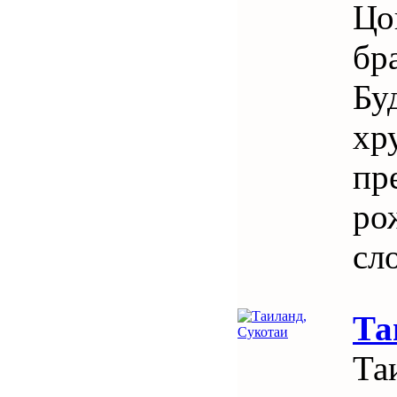
Цо
бр
Бу
хр
пр
ро
сл
Та
Та