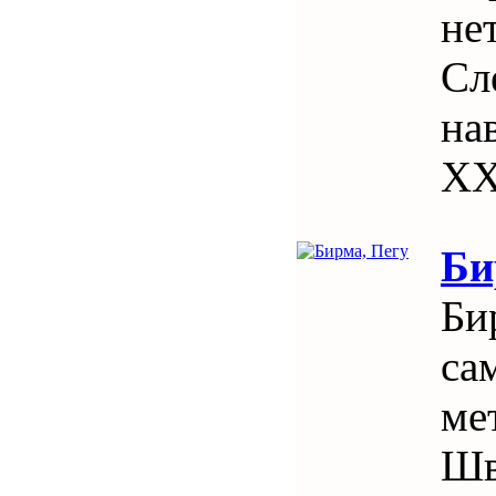
не
Сл
на
ХХ
Би
Би
са
ме
Шв