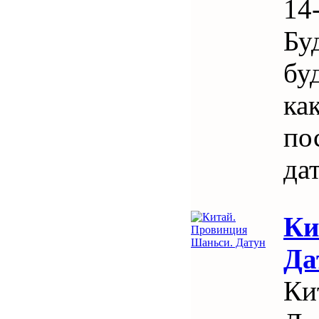
14
Бу
бу
ка
по
да
Ки
Да
Ки