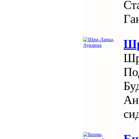
Ст
Га
Шр
Шр
По
Бу
Ан
си
Би