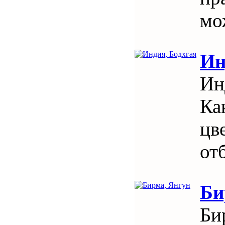
мо
Ин
Ин
Ка
цв
от
Би
Би