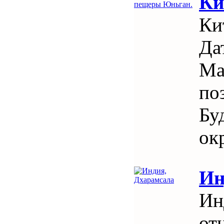
Ки
Ки
Да
Ма
по
Бу
ок
Ин
Ин
от