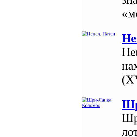
«м
Не
Не
на
(X
Шр
Шр
ло