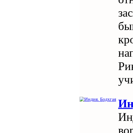
за
бы
кр
на
Ри
уч
Ин
Ин
во