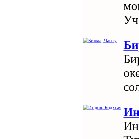
мо
Уч
Би
Би
ок
со
Ин
Ин