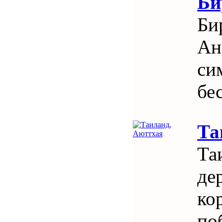
Би
Би
Ан
си
бе
Та
Та
де
ко
по