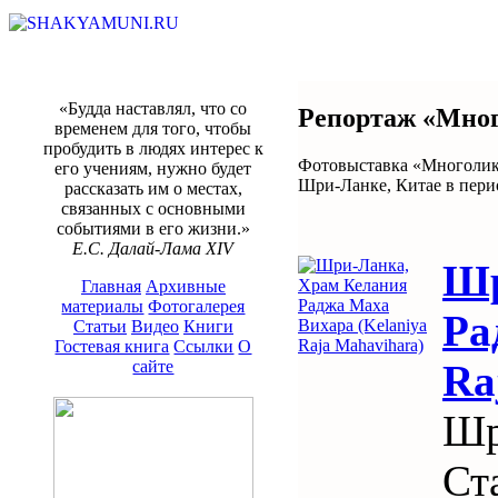
«Будда наставлял, что со
Репортаж «Мног
временем для того, чтобы
пробудить в людях интерес к
Фотовыставка «Многолики
его учениям, нужно будет
Шри-Ланке, Китае в перио
рассказать им о местах,
связанных с основными
событиями в его жизни.»
Е.С. Далай-Лама XIV
Шр
Главная
Архивные
материалы
Фотогалерея
Ра
Статьи
Видео
Книги
Гостевая книга
Ссылки
О
Ra
сайте
Шр
Ст