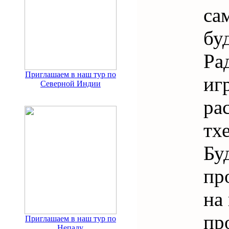
са
бу
Ра
Приглашаем в наш тур по
иг
Северной Индии
ра
тх
Бу
пр
на
пр
Приглашаем в наш тур по
Непалу