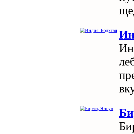
ще
Ин
Ин
ле
пр
вк
Би
Би