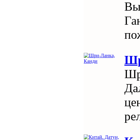
Вы
Га
по
Шр
Шр
Да
це
ре