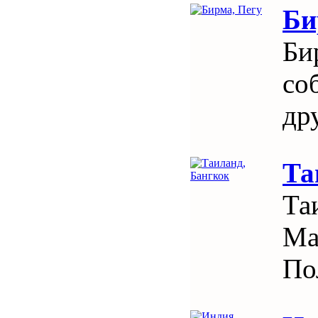
Би
Би
со
др
Та
Та
Ма
По