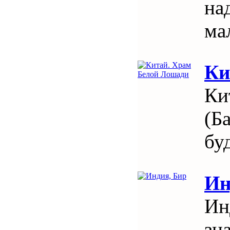
на
ма
Ки
Ки
(Б
бу
Ин
Ин
зн