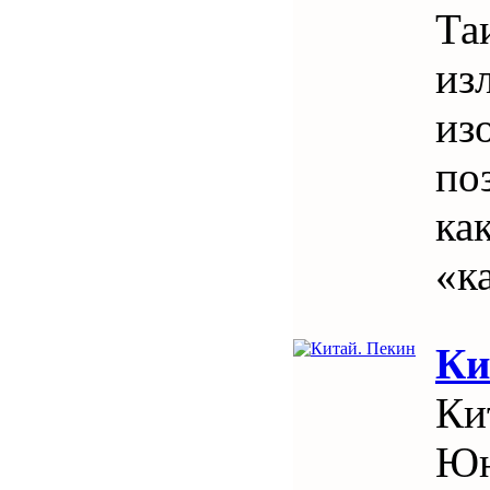
Та
из
из
поз
ка
«к
Ки
Ки
Юн