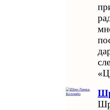
пр
ра
мн
по
да
сл
«Ц
Шр
Шр