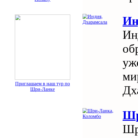
Ин
Ин
об
уж
ми
Приглашаем в наш тур по
Дх
Шри-Ланке
Шр
Шр