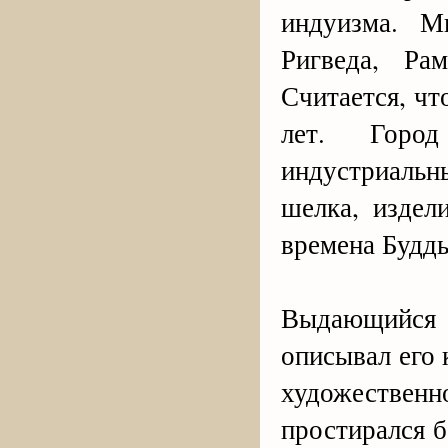
индуизма. М
Ригведа, Ра
Считается, чт
лет. Горо
индустриаль
шелка, издел
времена Будды
Выдающийся 
описывал его 
художествен
простирался б