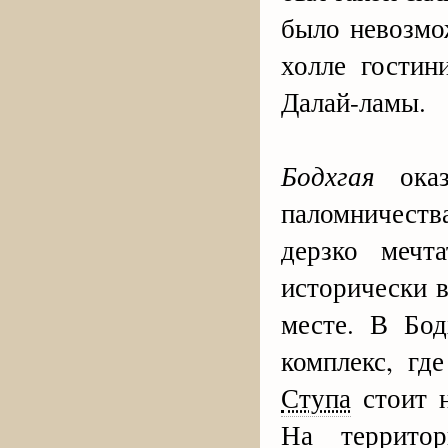
было невозмо
холле гостин
Далай-ламы.
Бодхгая
оказ
паломничества
дерзко мечт
исторически 
месте. В Бод
комплекс, гд
Ступа
стоит н
На территор