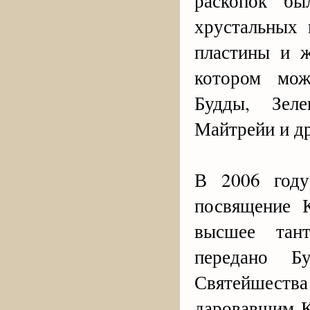
раскопок бы
хрустальных 
пластины и ж
котором мож
Будды, Зел
Майтрейи и д
В 2006 году
посвящение 
высшее тан
передано Б
Святейшества
даровавшим К