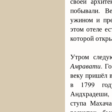
своей архит
побывали. В
ужином и пре
этом отеле е
которой откры
Утром следу
Амравати
. Г
веку пришёл 
в 1799 год
Андхрадеши, 
ступа Махач