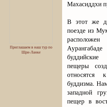
Махасиддхи п
В этот же д
поезде из Му
расположен
Аурангабаде 
Приглашаем в наш тур по
Шри-Ланке
буддийские
пещеры созд
относятся 
буддизма. Нам
западной гр
пещер в вос