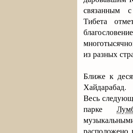
связанным с
Тибета отме
благослове
многотысячно
из разных стр
Ближе к деся
Хайдарабад.
Весь следующ
парке
Лум
музыкальн
расположено 