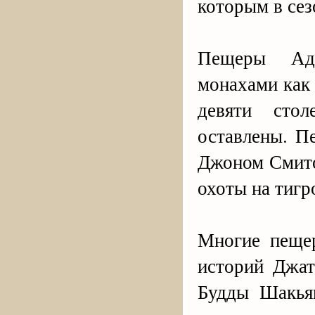
которым в сез
Пещеры Адж
монахами как
девяти сто
оставлены. П
Джоном Смито
охоты на тигр
Многие пеще
историй Джа
Будды Шакья