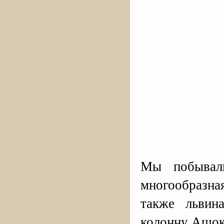
Мы побывали
многообразна
также львина
колонну Ашок