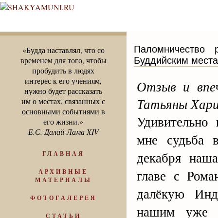
Паломничество 
«Будда наставлял, что со
Буддийским места
временем для того, чтобы
пробудить в людях
интерес к его учениям,
Отзыв и впе
нужно будет рассказать
Татьяны Хари
им о местах, связанных с
основными событиями в
Удивительно 
его жизни.»
Е.С. Далай-Лама XIV
мне судьба 
декабря наша
ГЛАВНАЯ
главе с Рома
АРХИВНЫЕ
МАТЕРИАЛЫ
далёкую Инд
ФОТОГАЛЕРЕЯ
нашим уже 
СТАТЬИ