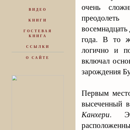
очень слож
ВИДЕО
преодолеть
КНИГИ
восемнадцать 
ГОСТЕВАЯ
КНИГА
года. В то 
ССЫЛКИ
логично и по
О САЙТЕ
включал осно
зарождения Б
Первым место
высеченный в
Канхери
. Эт
расположе