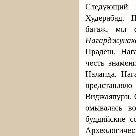
Следующий 
Худерабад. 
багаж, мы 
Нагарджунак
Прадеш. Наг
честь знамен
Наланда, Наг
представляло
Виджаяпури. 
омывалась в
буддийские с
Археологиче