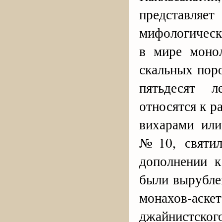
представл
мифологическ
в мире моно
скальных пор
пятьдесят 
относятся к р
вихарами или
№10, святил
дополнении к
были вырубле
монахов-аск
джайнистского