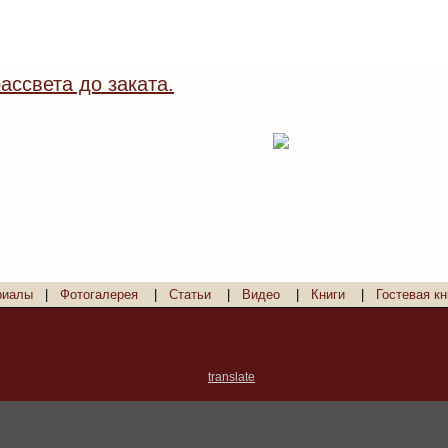
ассвета до заката.
риалы
|
Фотогалерея
|
Статьи
|
Видео
|
Книги
|
Гостевая кн
translate