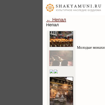
← Непал
Непал
Молодые монахи 