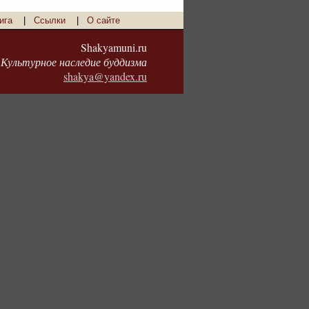
ига
|
Ссылки
|
О сайте
Shakyamuni.ru
Культурное наследие буддизма
shakya@yandex.ru