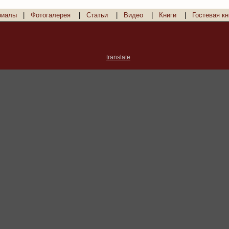
риалы
|
Фотогалерея
|
Статьи
|
Видео
|
Книги
|
Гостевая кн
translate