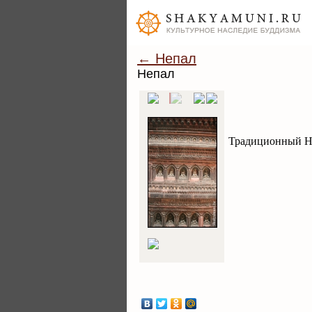
← Непал
Непал
Традиционный Н