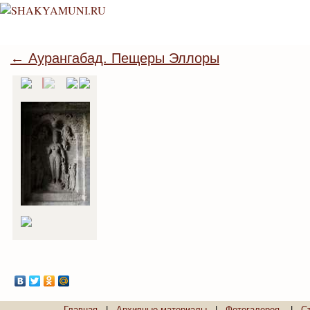
← Аурангабад. Пещеры Эллоры
Главная
|
Архивные материалы
|
Фотогалерея
|
С