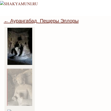
← Аурангабад. Пещеры Эллоры