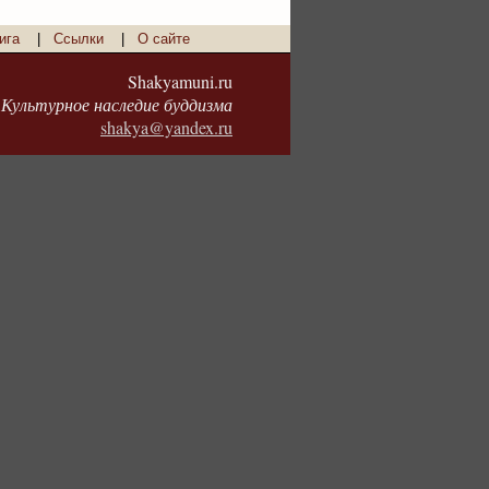
ига
|
Ссылки
|
О сайте
Shakyamuni.ru
Культурное наследие буддизма
shakya@yandex.ru