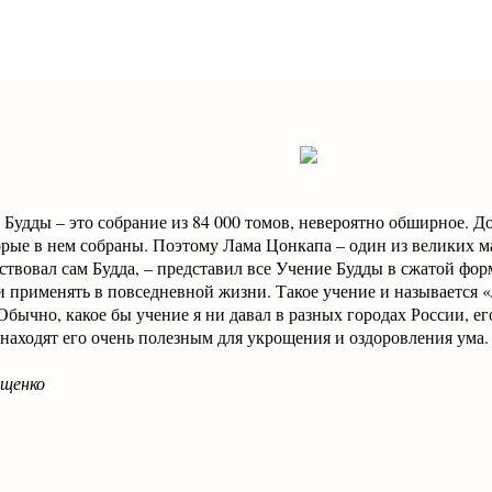
 Будды – это собрание из 84 000 томов, невероятно обширное. Д
орые в нем собраны. Поэтому Лама Цонкапа – один из великих м
ствовал сам Будда, – представил все Учение Будды в сжатой фо
 и применять в повседневной жизни. Такое учение и называется 
бычно, какое бы учение я ни давал в разных городах России, его
аходят его очень полезным для укрощения и оздоровления ума.
ощенко