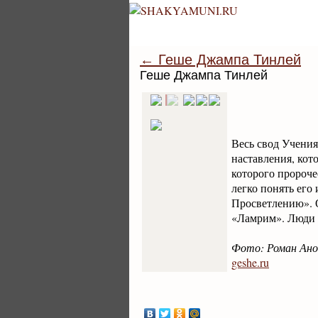
← Геше Джампа Тинлей
Геше Джампа Тинлей
Весь свод Учения
наставления, кот
которого пророче
легко понять его
Просветлению». О
«Ламрим». Люди н
Фото: Роман Ан
geshe.ru