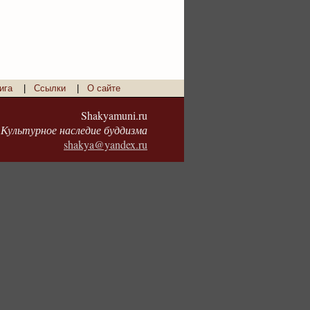
ига
|
Ссылки
|
О сайте
Shakyamuni.ru
Культурное наследие буддизма
shakya@yandex.ru