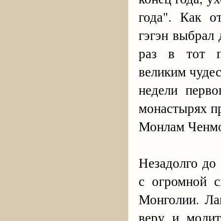
года". Как о
гэгэн выбрал 
раз в тот п
великим чуде
недели перво
монастырях п
Монлам Ченм
Незадолго до 
с огромной с
Монголии. Ла
веру и молит