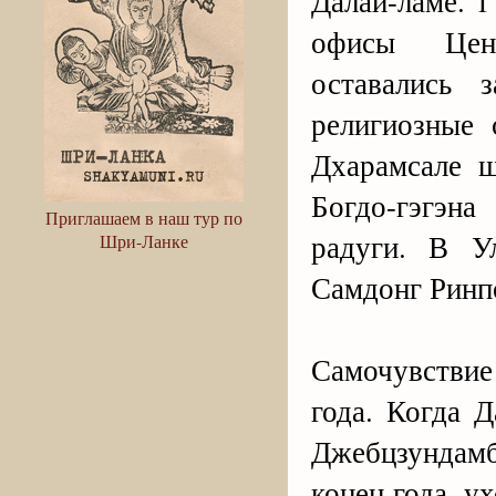
Далай-ламе. 1
офисы Цент
оставались 
религиозные
Дхарамсале ш
Богдо-гэгэн
Приглашаем в наш тур по
радуги. В У
Шри-Ланке
Самдонг Ринп
Самочувстви
года. Когда 
Джебцзундамб
конец года, у