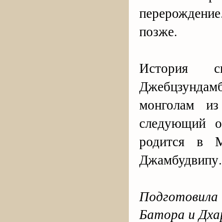
перерождени
позже.
История св
Джебцзундам
монголам из
следующий о
родится в М
Джамбудвипу.
Подготовила
Батора и Дха