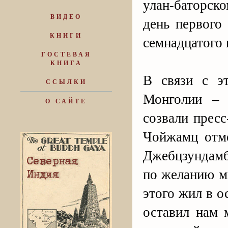
улан-баторско
ВИДЕО
день первого
КНИГИ
семнадцатого 
ГОСТЕВАЯ
КНИГА
В связи с э
ССЫЛКИ
Монголии – 
О САЙТЕ
созвали прес
Чойжамц отме
Джебцзундамб
по желанию м
этого жил в о
оставил нам 