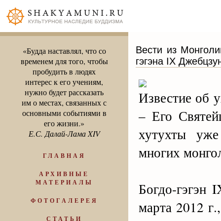
Вести из Монголи
«Будда наставлял, что со
гэгэна IX Джебцзу
временем для того, чтобы
пробудить в людях
интерес к его учениям,
нужно будет рассказать
Известие об 
им о местах, связанных с
– Его Святей
основными событиями в
его жизни.»
хутухты уже
Е.С. Далай-Лама XIV
многих монго
ГЛАВНАЯ
АРХИВНЫЕ
МАТЕРИАЛЫ
Богдо-гэгэн I
ФОТОГАЛЕРЕЯ
марта 2012 г.
СТАТЬИ