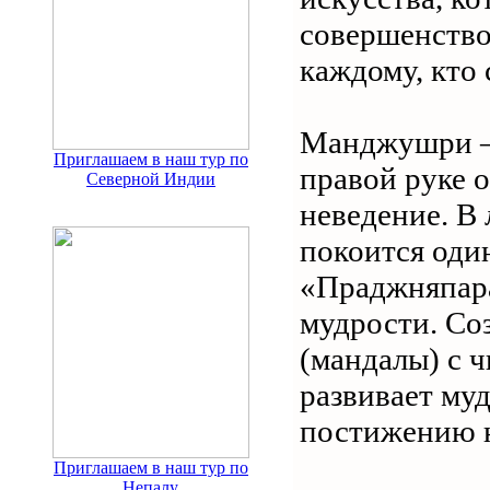
совершенство
каждому, кто 
Манджушри ‒ 
Приглашаем в наш тур по
правой руке 
Северной Индии
неведение. В 
покоится оди
«Праджняпара
мудрости. Со
(мандалы) с 
развивает муд
постижению н
Приглашаем в наш тур по
Непалу