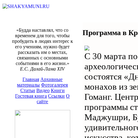
«Будда наставлял, что со
Программа в Кр
временем для того, чтобы
пробудить в людях интерес к
его учениям, нужно будет
рассказать им о местах,
С 30 марта по
связанных с основными
событиями в его жизни.»
археологичес
Е.С. Далай-Лама XIV
состоятся «Д
Главная
Архивные
монахов из з
материалы
Фотогалерея
Статьи
Видео
Книги
Гоманг. Цент
Гостевая книга
Ссылки
О
сайте
программы ст
Маджушри, Бу
удивительног
искусства, ко