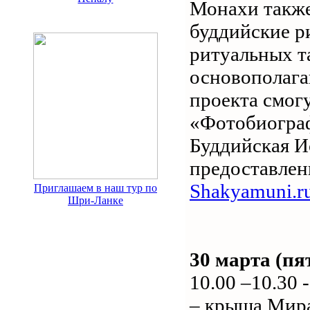
Монахи также
буддийские р
ритуальных т
основополага
проекта смог
«Фотобиограф
Буддийская И
предоставле
Shakyamuni.r
Приглашаем в наш тур по
Шри-Ланке
30 марта (пя
10.00 –10.30
– крыша Мир