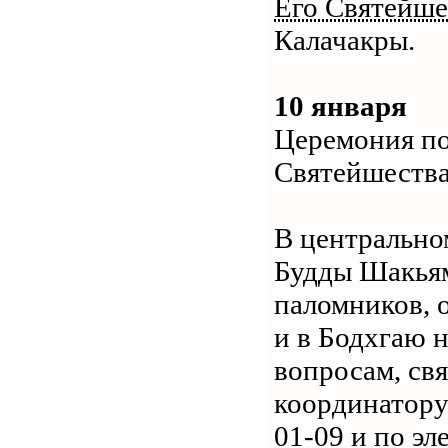
Его Святейше
Калачакры.
10 января
Церемония по
Святейшества
В центрально
Будды Шакьям
паломников, 
и в Бодхгаю 
вопросам, св
координатору
01-09 и по эл