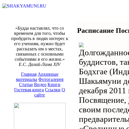
«Будда наставлял, что со
Расписание Пос
временем для того, чтобы
пробудить в людях интерес к
его учениям, нужно будет
рассказать им о местах,
Долгожданное
связанных с основными
событиями в его жизни.»
буддистов, т
Е.С. Далай-Лама XIV
Бодхгае (Инди
Главная
Архивные
Шакьямуни до
материалы
Фотогалерея
Статьи
Видео
Книги
декабря 2011 
Гостевая книга
Ссылки
О
сайте
Посвящение,
своим послед
предваритель
«Срединные с