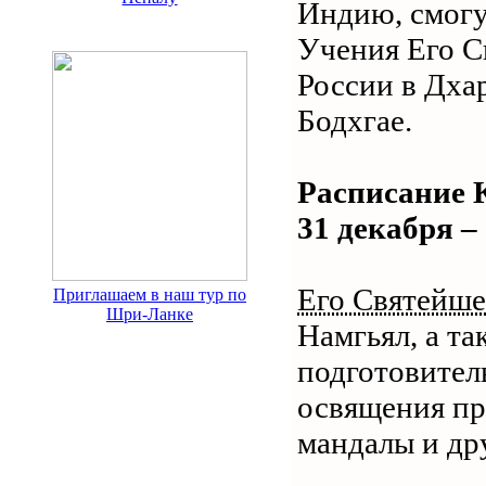
Индию, смогу
Учения Его С
России в Дха
Бодхгае.
Расписание К
31 декабря –
Его Святейше
Приглашаем в наш тур по
Шри-Ланке
Намгьял, а т
подготовител
освящения пр
мандалы и др