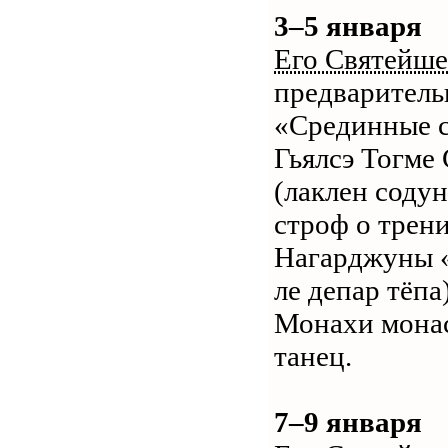
3–5 января
Его Святейше
предваритель
«Срединные с
Гьялсэ Тогме
(лаклен соду
строф о трени
Нагарджуны «
ле депар тёпа)
Монахи монас
танец.
7–9 января