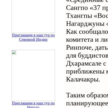
Сангпо «37 п
Тхангпы «Вос
Нагарджуны «
Как сообщало
Приглашаем в наш тур по
комитета и л
Северной Индии
Ринпоче, дат
для буддистов
Дхарамсале с 
приближены к
Калачакры.
Таким образо
планирующее 
Приглашаем в наш тур по
Непалу