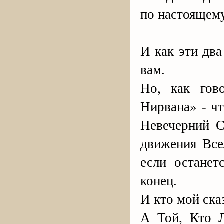
по настоящем
И как эти два
вам.
Но, как гов
Нирвана» - ч
Невечерний С
движения Все
если останет
конец.
И кто мой ска
А Той, Кто Л