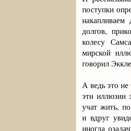
поступки опр
накапливаем 
долгов, при
колесу Самс
мирской иллю
говорил Эккле
А ведь это не 
эти иллюзии 
учат жить, п
и вдруг увид
иногда озадач