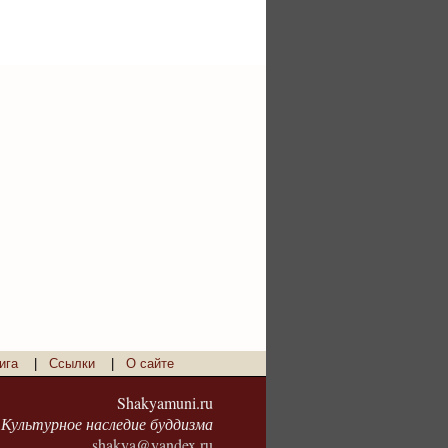
ига
|
Ссылки
|
О сайте
Shakyamuni.ru
Культурное наследие буддизма
shakya@yandex.ru