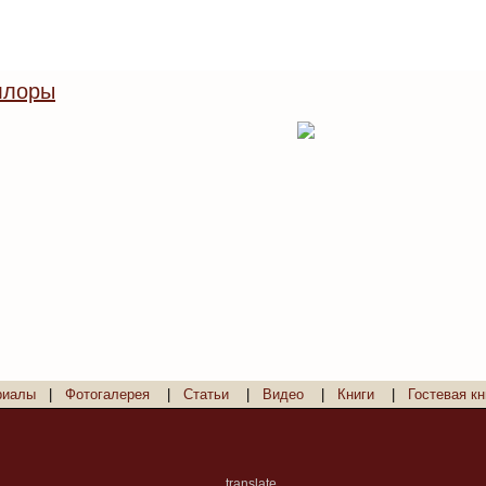
ллоры
риалы
|
Фотогалерея
|
Статьи
|
Видео
|
Книги
|
Гостевая кн
translate