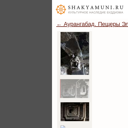
← Аурангабад. Пещеры Э