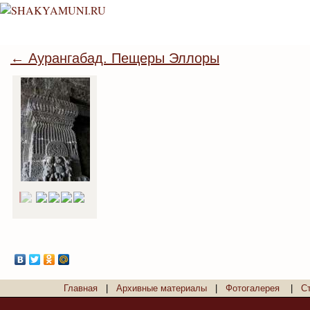
← Аурангабад. Пещеры Эллоры
Главная
|
Архивные материалы
|
Фотогалерея
|
С